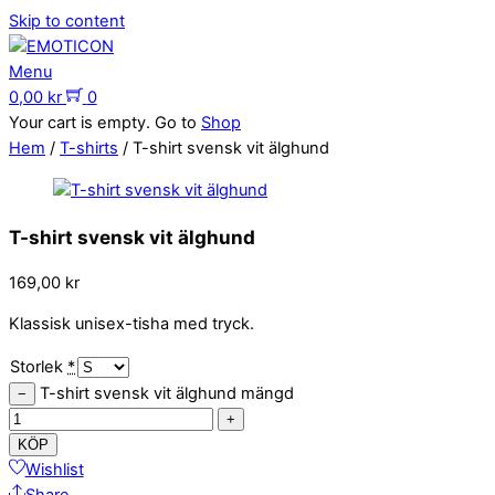
Skip to content
Menu
0,00
kr
0
Your cart is empty. Go to
Shop
Hem
/
T-shirts
/ T-shirt svensk vit älghund
T-shirt svensk vit älghund
169,00
kr
Klassisk unisex-tisha med tryck.
Storlek
*
T-shirt svensk vit älghund mängd
−
+
KÖP
Wishlist
Share