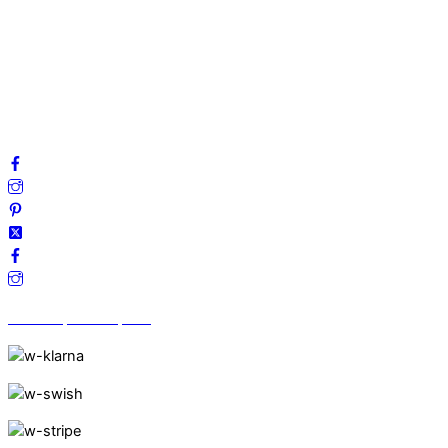
Integritetspolicy
Villkor
Cookies
Frågor & svar
Följ oss gärna på sociala medier!
Vi finns på Trustpilot!