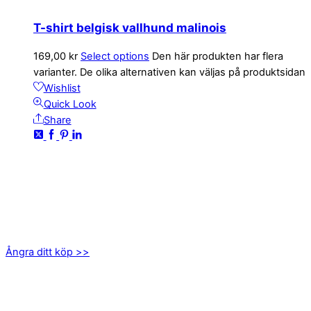
T-shirt belgisk vallhund malinois
169,00
kr
Select options
Den här produkten har flera
varianter. De olika alternativen kan väljas på produktsidan
Wishlist
Quick Look
Share
KONTAKTA OSS
kundservice@emoticon.nu
EMOTICON AB
Axamo Skogsväg 28B
555 94 Jönköping
Ångra ditt köp >>
INFORMATION
Om oss
Mitt konto