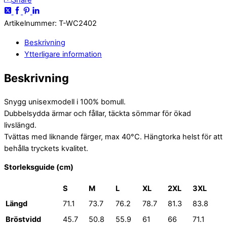
Artikelnummer
:
T-WC2402
Beskrivning
Ytterligare information
Beskrivning
Snygg unisexmodell i 100% bomull.
Dubbelsydda ärmar och fållar, täckta sömmar för ökad
livslängd.
Tvättas med liknande färger, max 40°C. Hängtorka helst för att
behålla tryckets kvalitet.
Storleksguide (cm)
S
M
L
XL
2XL
3XL
Längd
71.1
73.7
76.2
78.7
81.3
83.8
Bröstvidd
45.7
50.8
55.9
61
66
71.1