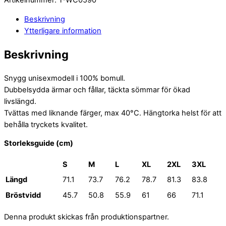
Beskrivning
Ytterligare information
Beskrivning
Snygg unisexmodell i 100% bomull.
Dubbelsydda ärmar och fållar, täckta sömmar för ökad
livslängd.
Tvättas med liknande färger, max 40°C. Hängtorka helst för att
behålla tryckets kvalitet.
Storleksguide (cm)
S
M
L
XL
2XL
3XL
Längd
71.1
73.7
76.2
78.7
81.3
83.8
Bröstvidd
45.7
50.8
55.9
61
66
71.1
Denna produkt skickas från produktionspartner.