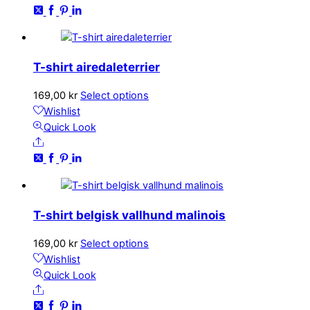
flera
varianter.
De
olika
T-shirt airedaleterrier
alternativen
kan
Den
169,00
kr
Select options
väljas
här
Wishlist
på
produkten
Quick Look
produktsidan
Share
har
flera
varianter.
De
olika
T-shirt belgisk vallhund malinois
alternativen
kan
Den
169,00
kr
Select options
väljas
här
Wishlist
på
produkten
Quick Look
produktsidan
Share
har
flera