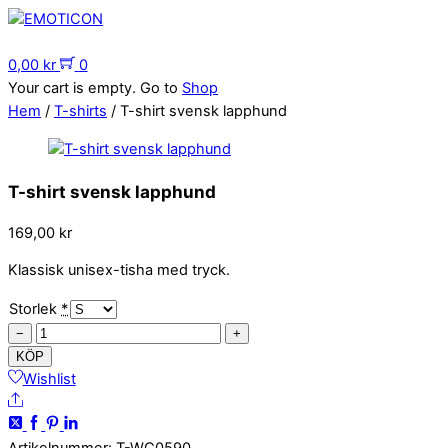
Skip
to
Menu
content
0,00
kr
0
Your cart is empty. Go to
Shop
Hem
/
T-shirts
/ T-shirt svensk lapphund
T-shirt svensk lapphund
169,00
kr
Klassisk unisex-tisha med tryck.
Storlek
*
T-
−
+
shirt
KÖP
svensk
Wishlist
Share
lapphund
mängd
Artikelnummer
:
T-WC0590