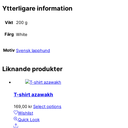
Ytterligare information
Vikt
200 g
Färg
White
Motiv
Svensk lapphund
Liknande produkter
T-shirt azawakh
Den
169,00
kr
Select options
här
Wishlist
produkten
Quick Look
Share
har