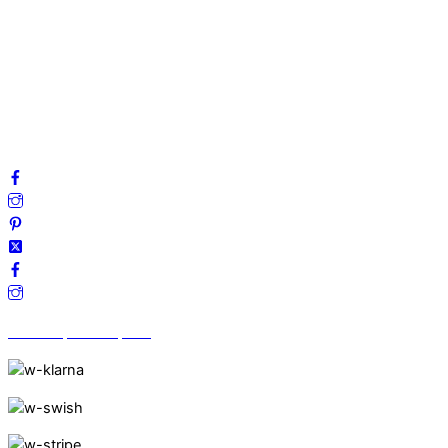
Mitt konto
Integritetspolicy
Villkor
Cookies
Frågor & svar
Följ oss gärna på sociala medier!
Vi finns på Trustpilot!