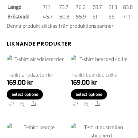
Längd
71.1
73.7
76.2
78.7
81.3
83.8
Bröstvidd
45.7
50.8
55.9
61
66
71.1
Denna produkt skickas från produktionspartner.
LIKNANDE PRODUKTER
T-shirt airedaleterrier
T-shirt bearded collie
169,00
kr
169,00
kr
Den
Den
Select options
Select options
här
här
Share
Share
produkten
produkten
har
har
flera
flera
varianter.
varianter.