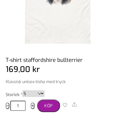
T-shirt staffordshire bullterrier
169,00
kr
Klassisk unisex-tisha med tryck.
Storlek
*
T-
Share
−
+
KÖP
shirt