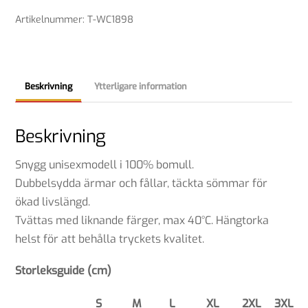
staffordshire
Artikelnummer
:
T-WC1898
bullterrier
mängd
Beskrivning
Ytterligare information
Beskrivning
Snygg unisexmodell i 100% bomull.
Dubbelsydda ärmar och fållar, täckta sömmar för
ökad livslängd.
Tvättas med liknande färger, max 40°C. Hängtorka
helst för att behålla tryckets kvalitet.
Storleksguide (cm)
S
M
L
XL
2XL
3XL