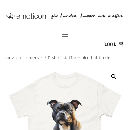
Skip
to
content
Menu
0,00
kr
/
/ T-shirt staffordshire bullterrier
HEM
T-SHIRTS