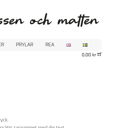
ER
PRYLAR
REA
0,00
kr
yck.
ersätts rasnamnet med din text.