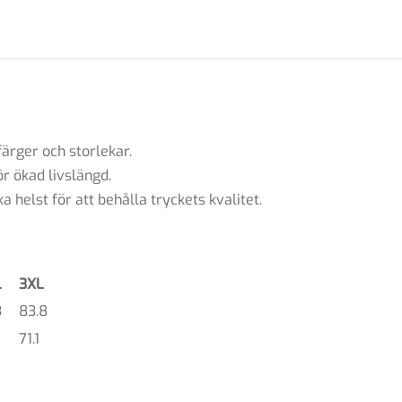
färger och storlekar.
r ökad livslängd.
 helst för att behålla tryckets kvalitet.
L
3XL
3
83.8
71.1