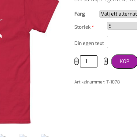
Färg
Storlek
*
Din egen text
T-
−
+
KÖP
shirt
pointer
Artikelnummer
:
T-1078
mängd