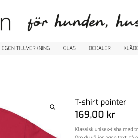
 EGEN TILLVERKNING
GLAS
DEKALER
KLÄD
T-shirt pointer
169,00
kr
Klassisk unisex-tisha med tr
Om du väljer egen text, så 