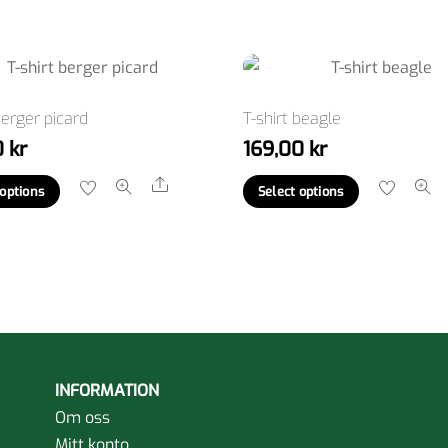
berger picard
T-shirt beagle
0
kr
169,00
kr
Den
Den
Share
 options
Select options
här
här
produkten
produkten
har
har
flera
flera
varianter.
varianter.
De
De
olika
olika
INFORMATION
alternativen
alternativ
Om oss
kan
kan
Mitt konto