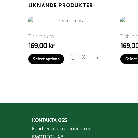
LIKNANDE PRODUKTER
T-shirt akita
T-shirt 
169,00
kr
169,0
Den
Share
Select options
Select
här
produkten
har
flera
varianter.
De
olika
KONTAKTA OSS
alternativen
kundservice@emoticon.nu
kan
EMOTICON AB