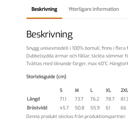
Beskrivning
Ytterligare information
Beskrivning
Snygg unisexmodell i 100% bomull, finns i flera 
Dubbelsydda ärmar och fållar, täckta sömmar fö
Tvättas med liknande färger, max 40°C. Hängtorka
Storleksguide (cm)
S
M
L
XL
2X
Längd
71.1
73.7
76.2
78.7
81.
Bröstvidd
45.7
50.8
55.9
61
66
Denna produkt skickas från produktionspartner.