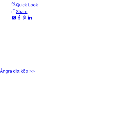
Quick Look
Share
KONTAKTA OSS
kundservice@emoticon.nu
EMOTICON AB
Axamo Skogsväg 28B
555 94 Jönköping
Ångra ditt köp >>
INFORMATION
Om oss
Mitt konto
Integritetspolicy
Villkor
Cookies
Frågor & svar