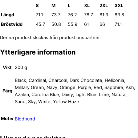
S
M
L
XL
2XL
3XL
Längd
71.1
73.7
76.2
78.7
81.3
83.8
Bröstvidd
45.7
50.8
55.9
61
66
71.1
Denna produkt skickas från produktionspartner.
Ytterligare information
Vikt
200 g
Black, Cardinal, Charcoal, Dark Chocolate, Heliconia,
Military Green, Navy, Orange, Purple, Red, Sapphire, Ash,
Färg
Azalea, Carolina Blue, Daisy, Light Blue, Lime, Natural,
Sand, Sky, White, Yellow Haze
Motiv
Blodhund