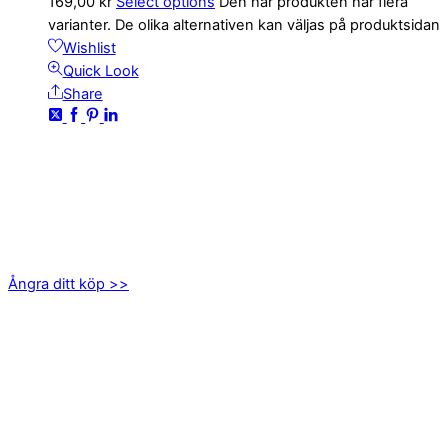
169,00
kr
Select options
Den här produkten har flera
varianter. De olika alternativen kan väljas på produktsidan
Wishlist
Quick Look
Share
KONTAKTA OSS
kundservice@emoticon.nu
EMOTICON AB
Axamo Skogsväg 28B
555 94 Jönköping
Ångra ditt köp >>
INFORMATION
Om oss
Mitt konto
Integritetspolicy
Villkor
Cookies