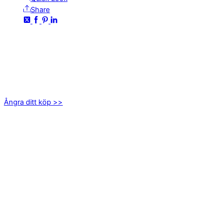
Share
KONTAKTA OSS
kundservice@emoticon.nu
EMOTICON AB
Axamo Skogsväg 28B
555 94 Jönköping
Ångra ditt köp >>
INFORMATION
Om oss
Mitt konto
Integritetspolicy
Villkor
Cookies
Frågor & svar
Följ oss gärna på sociala medier!