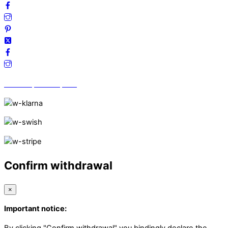
Vi finns på Trustpilot!
Confirm withdrawal
×
Important notice:
By clicking "Confirm withdrawal" you bindingly declare the