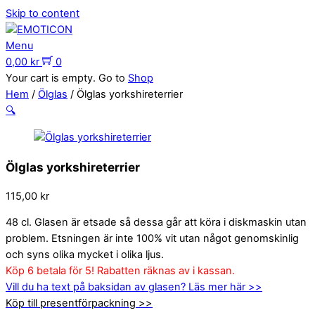
Skip to content
Menu
0,00
kr
0
Your cart is empty. Go to
Shop
Hem
/
Ölglas
/ Ölglas yorkshireterrier
🔍
Ölglas yorkshireterrier
115,00
kr
48 cl. Glasen är etsade så dessa går att köra i diskmaskin utan
problem. Etsningen är inte 100% vit utan något genomskinlig
och syns olika mycket i olika ljus.
Köp 6 betala för 5! Rabatten räknas av i kassan.
Vill du ha text på baksidan av glasen? Läs mer här >>
Köp till presentförpackning >>