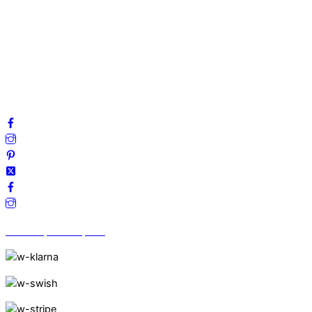
Mitt konto
Integritetspolicy
Villkor
Cookies
Frågor & svar
Följ oss gärna på sociala medier!
Vi finns på Trustpilot!