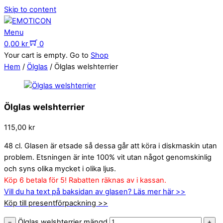
Skip to content
Menu
0,00
kr
0
Your cart is empty. Go to
Shop
Hem
/
Ölglas
/ Ölglas welshterrier
Ölglas welshterrier
115,00
kr
48 cl. Glasen är etsade så dessa går att köra i diskmaskin utan
problem. Etsningen är inte 100% vit utan något genomskinlig
och syns olika mycket i olika ljus.
Köp 6 betala för 5! Rabatten räknas av i kassan.
Vill du ha text på baksidan av glasen? Läs mer här >>
Köp till presentförpackning >>
Ölglas welshterrier mängd
−
+