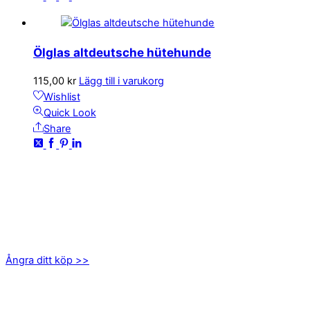
Ölglas altdeutsche hütehunde
115,00
kr
Lägg till i varukorg
Wishlist
Quick Look
Share
KONTAKTA OSS
kundservice@emoticon.nu
EMOTICON AB
Axamo Skogsväg 28B
555 94 Jönköping
Ångra ditt köp >>
INFORMATION
Om oss