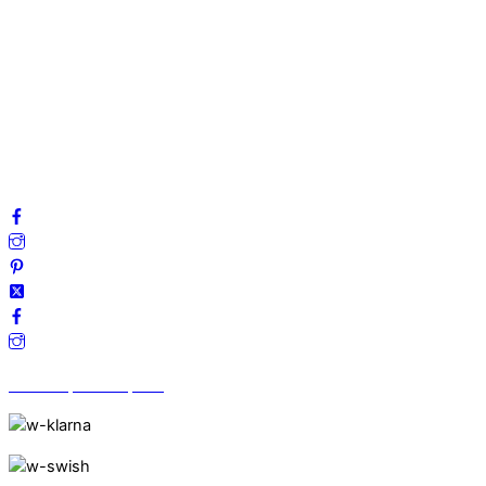
Om oss
Mitt konto
Integritetspolicy
Villkor
Cookies
Frågor & svar
Följ oss gärna på sociala medier!
Vi finns på Trustpilot!