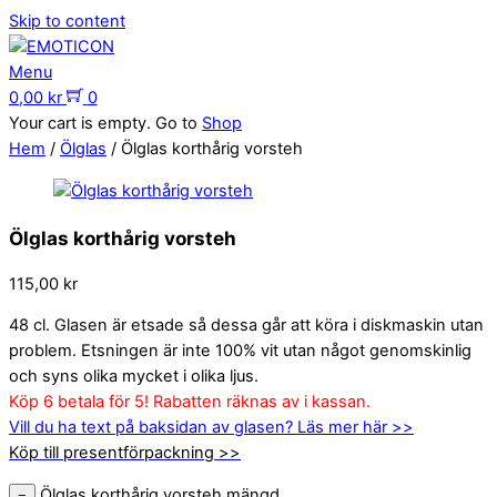
Skip to content
Menu
0,00
kr
0
Your cart is empty. Go to
Shop
Hem
/
Ölglas
/ Ölglas korthårig vorsteh
Ölglas korthårig vorsteh
115,00
kr
48 cl. Glasen är etsade så dessa går att köra i diskmaskin utan
problem. Etsningen är inte 100% vit utan något genomskinlig
och syns olika mycket i olika ljus.
Köp 6 betala för 5! Rabatten räknas av i kassan.
Vill du ha text på baksidan av glasen? Läs mer här >>
Köp till presentförpackning >>
Ölglas korthårig vorsteh mängd
−