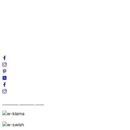
Om oss
Mitt konto
Integritetspolicy
Villkor
Cookies
Frågor & svar
Följ oss gärna på sociala medier!
Vi finns på Trustpilot!