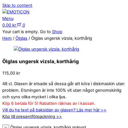
Skip to content
Menu
0,00
kr
0
Your cart is empty. Go to
Shop
Hem
/
Ölglas
/ Ölglas ungersk vizsla, korthårig
Ölglas ungersk vizsla, korthårig
115,00
kr
48 cl. Glasen är etsade så dessa går att köra i diskmaskin utan
problem. Etsningen är inte 100% vit utan något genomskinlig
och syns olika mycket i olika ljus.
Köp 6 betala för 5! Rabatten räknas av i kassan.
Vill du ha text på baksidan av glasen? Läs mer här >>
Köp till presentförpackning >>
Ölglas ungersk vizsla, korthårig mängd
−