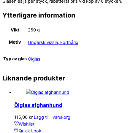
Glasen säljs per styck, rabatterat pris vid köp av 6 stycken.
Ytterligare information
Vikt
250 g
Motiv
Ungersk vizsla, korthårig
Typ av glas
Ölglas
Liknande produkter
Ölglas afghanhund
115,00
kr
Lägg till i varukorg
Wishlist
Quick Look