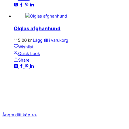
Ölglas afghanhund
115,00
kr
Lägg till i varukorg
Wishlist
Quick Look
Share
KONTAKTA OSS
kundservice@emoticon.nu
EMOTICON AB
Axamo Skogsväg 28B
555 94 Jönköping
Ångra ditt köp >>
INFORMATION