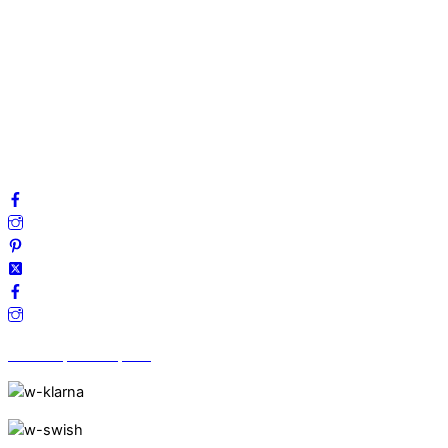
Om oss
Mitt konto
Integritetspolicy
Villkor
Cookies
Frågor & svar
Följ oss gärna på sociala medier!
Vi finns på Trustpilot!