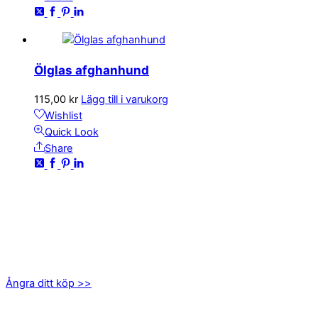
Ölglas afghanhund
115,00
kr
Lägg till i varukorg
Wishlist
Quick Look
Share
KONTAKTA OSS
kundservice@emoticon.nu
EMOTICON AB
Axamo Skogsväg 28B
555 94 Jönköping
Ångra ditt köp >>
INFORMATION