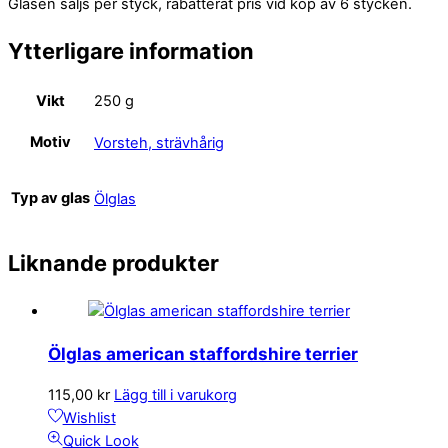
Glasen säljs per styck, rabatterat pris vid köp av 6 stycken.
Ytterligare information
Vikt
250 g
Motiv
Vorsteh, strävhårig
Typ av glas
Ölglas
Liknande produkter
Ölglas american staffordshire terrier
115,00
kr
Lägg till i varukorg
Wishlist
Quick Look