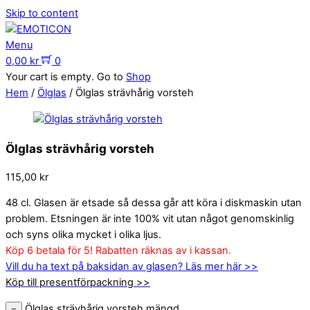
Skip to content
Menu
0,00
kr
0
Your cart is empty. Go to
Shop
Hem
/
Ölglas
/ Ölglas strävhårig vorsteh
Ölglas strävhårig vorsteh
115,00
kr
48 cl. Glasen är etsade så dessa går att köra i diskmaskin utan
problem. Etsningen är inte 100% vit utan något genomskinlig
och syns olika mycket i olika ljus.
Köp 6 betala för 5! Rabatten räknas av i kassan.
Vill du ha text på baksidan av glasen? Läs mer här >>
Köp till presentförpackning >>
Ölglas strävhårig vorsteh mängd
−