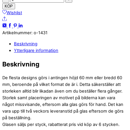
shetland
KÖP
sheepdog
Wishlist
Share
mängd
Artikelnummer
:
o-1431
Beskrivning
Ytterligare information
Beskrivning
De flesta designs görs i antingen höjd 60 mm eller bredd 60
mm, beroende på vilket format de är i. Detta säkerställer att
storleken alltid blir likadan även om du beställer flera gånger.
Storlek samt placeringen av motivet på bilderna kan vara
något missvisande, eftersom alla glas görs för hand. Det kan
vara upp till två veckors leveranstid på glas eftersom de görs
på beställning.
Glasen säljs per styck, rabatterat pris vid köp av 6 stycken.