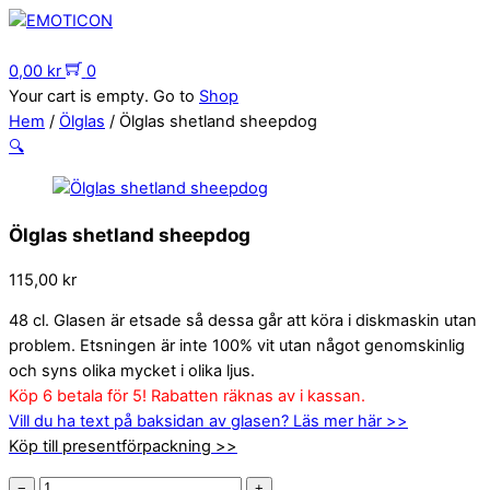
Skip
to
Menu
content
0,00
kr
0
Your cart is empty. Go to
Shop
Hem
/
Ölglas
/ Ölglas shetland sheepdog
🔍
Ölglas shetland sheepdog
115,00
kr
48 cl. Glasen är etsade så dessa går att köra i diskmaskin utan
problem. Etsningen är inte 100% vit utan något genomskinlig
och syns olika mycket i olika ljus.
Köp 6 betala för 5! Rabatten räknas av i kassan.
Vill du ha text på baksidan av glasen? Läs mer här >>
Köp till presentförpackning >>
Ölglas
−
+