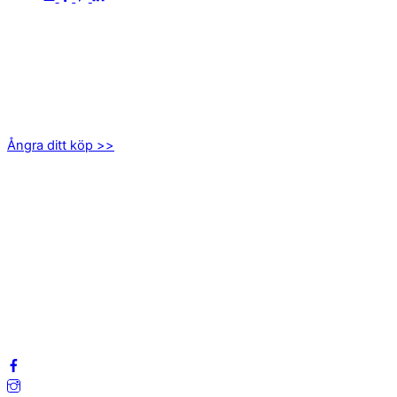
KONTAKTA OSS
kundservice@emoticon.nu
EMOTICON AB
Axamo Skogsväg 28B
555 94 Jönköping
Ångra ditt köp >>
INFORMATION
Om oss
Mitt konto
Integritetspolicy
Villkor
Cookies
Frågor & svar
Följ oss gärna på sociala medier!