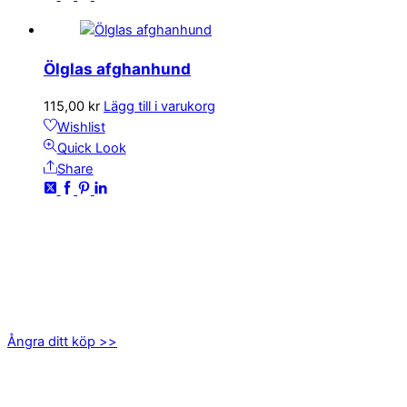
Ölglas afghanhund
115,00
kr
Lägg till i varukorg
Wishlist
Quick Look
Share
KONTAKTA OSS
kundservice@emoticon.nu
EMOTICON AB
Axamo Skogsväg 28B
555 94 Jönköping
Ångra ditt köp >>
INFORMATION
Om oss