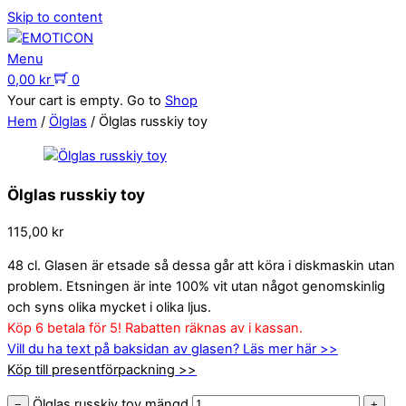
Skip to content
Menu
0,00
kr
0
Your cart is empty. Go to
Shop
Hem
/
Ölglas
/ Ölglas russkiy toy
Ölglas russkiy toy
115,00
kr
48 cl. Glasen är etsade så dessa går att köra i diskmaskin utan
problem. Etsningen är inte 100% vit utan något genomskinlig
och syns olika mycket i olika ljus.
Köp 6 betala för 5! Rabatten räknas av i kassan.
Vill du ha text på baksidan av glasen? Läs mer här >>
Köp till presentförpackning >>
Ölglas russkiy toy mängd
−
+