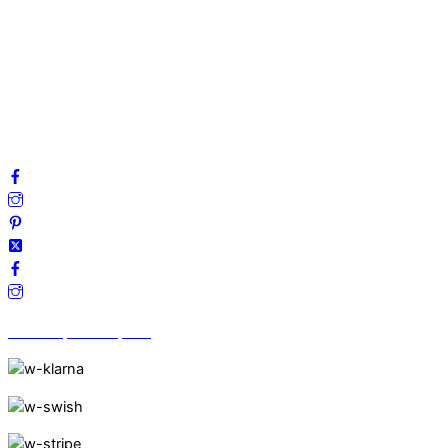
Mitt konto
Integritetspolicy
Villkor
Cookies
Frågor & svar
Följ oss gärna på sociala medier!
Vi finns på Trustpilot!