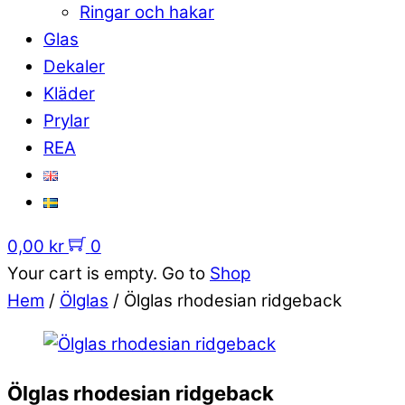
Ringar och hakar
Glas
Dekaler
Kläder
Prylar
REA
0,00
kr
0
Your cart is empty. Go to
Shop
Hem
/
Ölglas
/ Ölglas rhodesian ridgeback
Ölglas rhodesian ridgeback