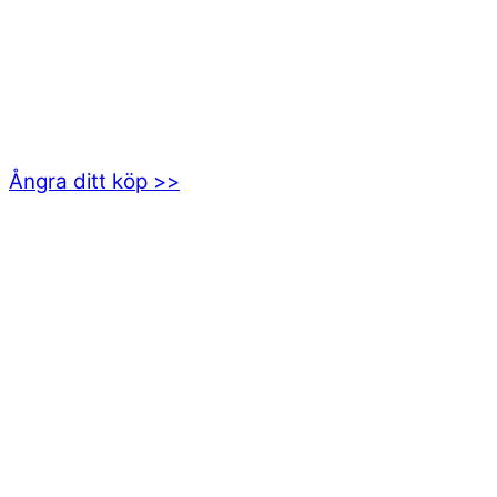
kundservice@emoticon.nu
EMOTICON AB
Axamo Skogsväg 28B
555 94 Jönköping
Ångra ditt köp >>
INFORMATION
Om oss
Mitt konto
Integritetspolicy
Villkor
Cookies
Frågor & svar
Följ oss gärna på sociala medier!