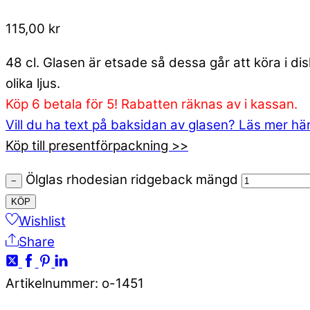
115,00
kr
48 cl. Glasen är etsade så dessa går att köra i d
olika ljus.
Köp 6 betala för 5! Rabatten räknas av i kassan.
Vill du ha text på baksidan av glasen? Läs mer hä
Köp till presentförpackning >>
Ölglas rhodesian ridgeback mängd
−
KÖP
Wishlist
Share
Artikelnummer
:
o-1451