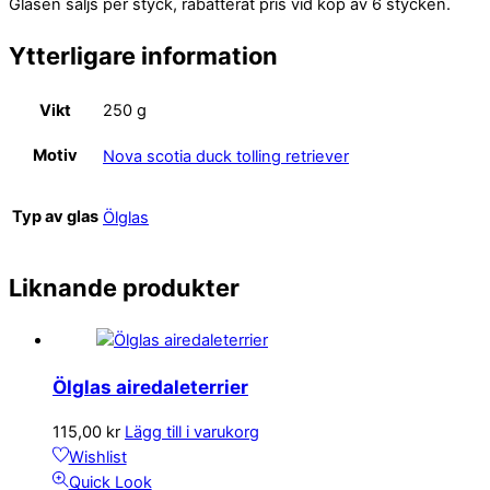
Glasen säljs per styck, rabatterat pris vid köp av 6 stycken.
Ytterligare information
Vikt
250 g
Motiv
Nova scotia duck tolling retriever
Typ av glas
Ölglas
Liknande produkter
Ölglas airedaleterrier
115,00
kr
Lägg till i varukorg
Wishlist
Quick Look