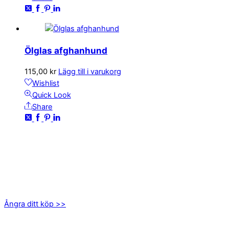
Ölglas afghanhund
115,00
kr
Lägg till i varukorg
Wishlist
Quick Look
Share
KONTAKTA OSS
kundservice@emoticon.nu
EMOTICON AB
Axamo Skogsväg 28B
555 94 Jönköping
Ångra ditt köp >>
INFORMATION