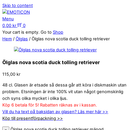
Skip to content
Menu
0,00
kr
0
Your cart is empty. Go to
Shop
Hem
/
Ölglas
/ Ölglas nova scotia duck tolling retriever
Ölglas nova scotia duck tolling retriever
115,00
kr
48 cl. Glasen är etsade så dessa går att köra i diskmaskin utan
problem. Etsningen är inte 100% vit utan något genomskinlig
och syns olika mycket i olika ljus.
Köp 6 betala för 5! Rabatten räknas av i kassan.
Vill du ha text på baksidan av glasen? Läs mer här >>
Köp till presentförpackning >>
Ölglas nova scotia duck tolling retriever mängd
−