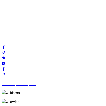
Om oss
Mitt konto
Integritetspolicy
Villkor
Cookies
Frågor & svar
Följ oss gärna på sociala medier!
Vi finns på Trustpilot!