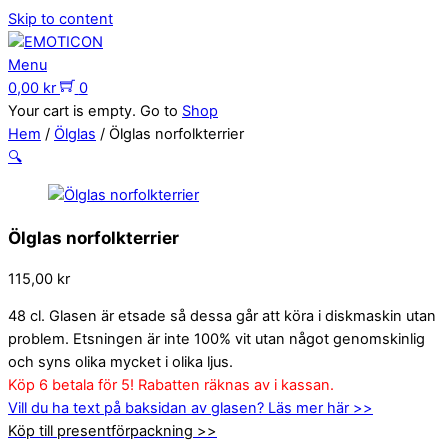
Skip to content
Menu
0,00
kr
0
Your cart is empty. Go to
Shop
Hem
/
Ölglas
/ Ölglas norfolkterrier
🔍
Ölglas norfolkterrier
115,00
kr
48 cl. Glasen är etsade så dessa går att köra i diskmaskin utan
problem. Etsningen är inte 100% vit utan något genomskinlig
och syns olika mycket i olika ljus.
Köp 6 betala för 5! Rabatten räknas av i kassan.
Vill du ha text på baksidan av glasen? Läs mer här >>
Köp till presentförpackning >>