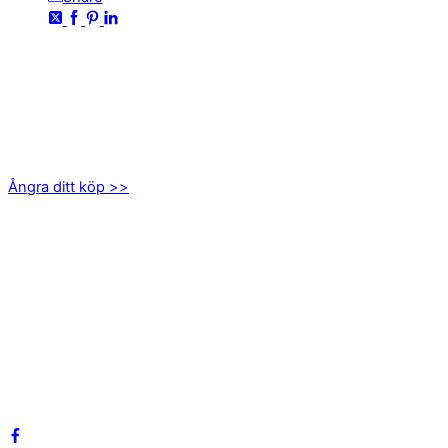
KONTAKTA OSS
kundservice@emoticon.nu
EMOTICON AB
Axamo Skogsväg 28B
555 94 Jönköping
Ångra ditt köp >>
INFORMATION
Om oss
Mitt konto
Integritetspolicy
Villkor
Cookies
Frågor & svar
Följ oss gärna på sociala medier!