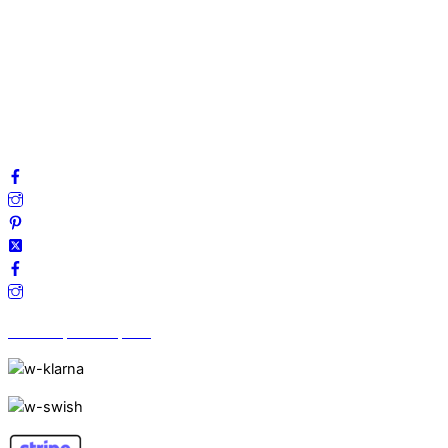
Mitt konto
Integritetspolicy
Villkor
Cookies
Frågor & svar
Följ oss gärna på sociala medier!
Vi finns på Trustpilot!