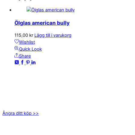
Ölglas american bully
115,00
kr
Lägg till i varukorg
Wishlist
Quick Look
Share
KONTAKTA OSS
kundservice@emoticon.nu
EMOTICON AB
Axamo Skogsväg 28B
555 94 Jönköping
Ångra ditt köp >>
INFORMATION
Om oss