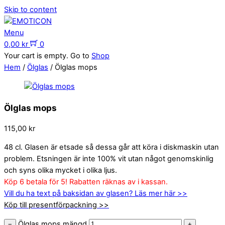
Skip to content
Menu
0,00
kr
0
Your cart is empty. Go to
Shop
Hem
/
Ölglas
/ Ölglas mops
Ölglas mops
115,00
kr
48 cl. Glasen är etsade så dessa går att köra i diskmaskin utan
problem. Etsningen är inte 100% vit utan något genomskinlig
och syns olika mycket i olika ljus.
Köp 6 betala för 5! Rabatten räknas av i kassan.
Vill du ha text på baksidan av glasen? Läs mer här >>
Köp till presentförpackning >>
Ölglas mops mängd
−
+