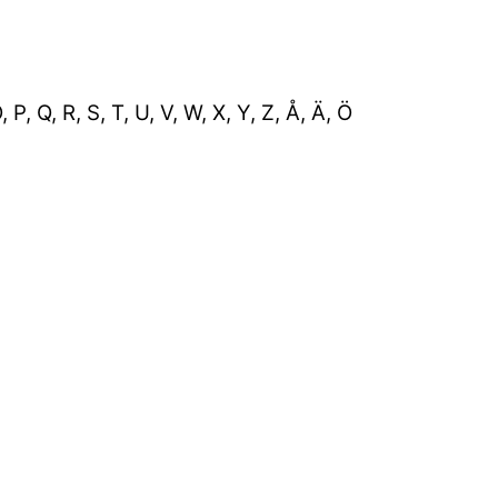
O, P, Q, R, S, T, U, V, W, X, Y, Z, Å, Ä, Ö