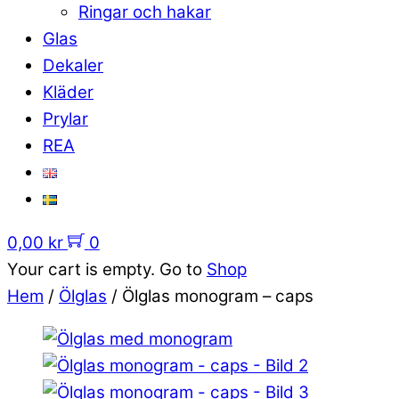
Ringar och hakar
Glas
Dekaler
Kläder
Prylar
REA
0,00
kr
0
Your cart is empty. Go to
Shop
Hem
/
Ölglas
/ Ölglas monogram – caps