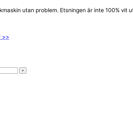
iskmaskin utan problem. Etsningen är inte 100% vit 
r >>
+