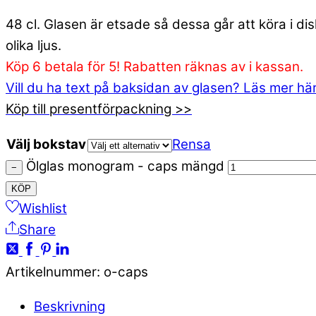
48 cl. Glasen är etsade så dessa går att köra i d
olika ljus.
Köp 6 betala för 5! Rabatten räknas av i kassan.
Vill du ha text på baksidan av glasen? Läs mer hä
Köp till presentförpackning >>
Välj bokstav
Rensa
Ölglas monogram - caps mängd
−
KÖP
Wishlist
Share
Artikelnummer
:
o-caps
Beskrivning