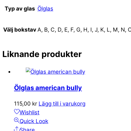
Ölglas
Typ av glas
A, B, C, D, E, F, G, H, I, J, K, L, M, N, 
Välj bokstav
Liknande produkter
Ölglas american bully
115,00
kr
Lägg till i varukorg
Wishlist
Quick Look
Share