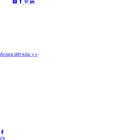
KONTAKTA OSS
kundservice@emoticon.nu
EMOTICON AB
Axamo Skogsväg 28B
555 94 Jönköping
Ångra ditt köp >>
INFORMATION
Om oss
Mitt konto
Integritetspolicy
Villkor
Cookies
Frågor & svar
Följ oss gärna på sociala medier!