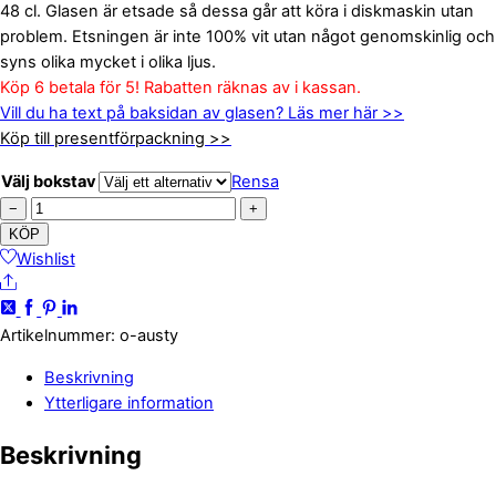
48 cl. Glasen är etsade så dessa går att köra i diskmaskin utan
problem. Etsningen är inte 100% vit utan något genomskinlig och
syns olika mycket i olika ljus.
Köp 6 betala för 5! Rabatten räknas av i kassan.
Vill du ha text på baksidan av glasen? Läs mer här >>
Köp till presentförpackning >>
Välj bokstav
Rensa
Ölglas
−
+
monogram
KÖP
-
Wishlist
Share
austy
mängd
Artikelnummer
:
o-austy
Beskrivning
Ytterligare information
Beskrivning