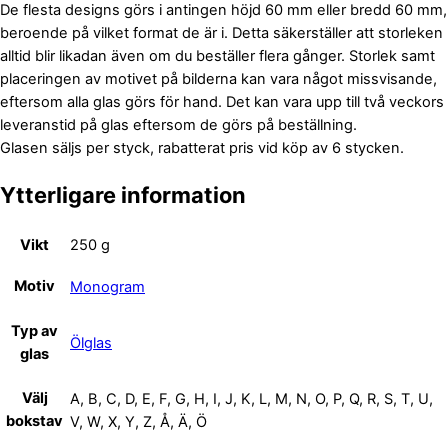
De flesta designs görs i antingen höjd 60 mm eller bredd 60 mm,
beroende på vilket format de är i. Detta säkerställer att storleken
alltid blir likadan även om du beställer flera gånger. Storlek samt
placeringen av motivet på bilderna kan vara något missvisande,
eftersom alla glas görs för hand. Det kan vara upp till två veckors
leveranstid på glas eftersom de görs på beställning.
Glasen säljs per styck, rabatterat pris vid köp av 6 stycken.
Ytterligare information
Vikt
250 g
Motiv
Monogram
Typ av
Ölglas
glas
Välj
A, B, C, D, E, F, G, H, I, J, K, L, M, N, O, P, Q, R, S, T, U,
bokstav
V, W, X, Y, Z, Å, Ä, Ö