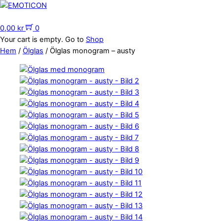
Skip
to
Menu
content
0,00
kr
0
Your cart is empty. Go to
Shop
Hem
/
Ölglas
/ Ölglas monogram – austy