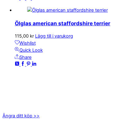
Ölglas american staffordshire terrier
115,00
kr
Lägg till i varukorg
Wishlist
Quick Look
Share
KONTAKTA OSS
kundservice@emoticon.nu
EMOTICON AB
Axamo Skogsväg 28B
555 94 Jönköping
Ångra ditt köp >>
INFORMATION
Om oss