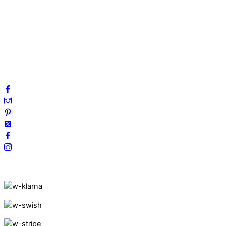
Mitt konto
Integritetspolicy
Villkor
Cookies
Frågor & svar
Följ oss gärna på sociala medier!
Vi finns på Trustpilot!