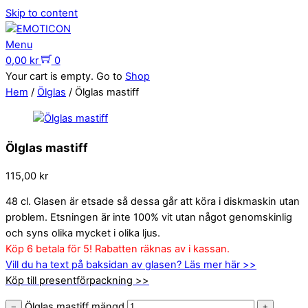
Skip to content
Menu
0,00
kr
0
Your cart is empty. Go to
Shop
Hem
/
Ölglas
/ Ölglas mastiff
Ölglas mastiff
115,00
kr
48 cl. Glasen är etsade så dessa går att köra i diskmaskin utan
problem. Etsningen är inte 100% vit utan något genomskinlig
och syns olika mycket i olika ljus.
Köp 6 betala för 5! Rabatten räknas av i kassan.
Vill du ha text på baksidan av glasen? Läs mer här >>
Köp till presentförpackning >>
Ölglas mastiff mängd
−
+