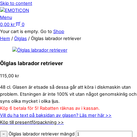
Skip to content
Menu
0,00
kr
0
Your cart is empty. Go to
Shop
Hem
/
Ölglas
/ Ölglas labrador retriever
Ölglas labrador retriever
115,00
kr
48 cl. Glasen är etsade så dessa går att köra i diskmaskin utan
problem. Etsningen är inte 100% vit utan något genomskinlig och
syns olika mycket i olika ljus.
Köp 6 betala för 5! Rabatten räknas av i kassan.
Vill du ha text på baksidan av glasen? Läs mer här >>
Köp till presentförpackning >>
Ölglas labrador retriever mängd
−