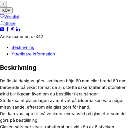
+
KÖP
Wishlist
Share
Artikelnummer
:
o-342
Beskrivning
Ytterligare information
Beskrivning
De flesta designs görs i antingen höjd 60 mm eller bredd 60 mm,
beroende på vilket format de är i. Detta säkerställer att storleken
alltid blir likadan även om du beställer flera gånger.
Storlek samt placeringen av motivet på bilderna kan vara något
missvisande, eftersom alla glas görs för hand.
Det kan vara upp till två veckors leveranstid på glas eftersom de
görs på beställning.
Glasen säljs per styck, rabatterat pris vid köp av 6 stycken.