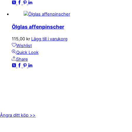
Ölglas affenpinscher
115,00
kr
Lägg till i varukorg
Wishlist
Quick Look
Share
KONTAKTA OSS
kundservice@emoticon.nu
EMOTICON AB
Axamo Skogsväg 28B
555 94 Jönköping
Ångra ditt köp >>
INFORMATION