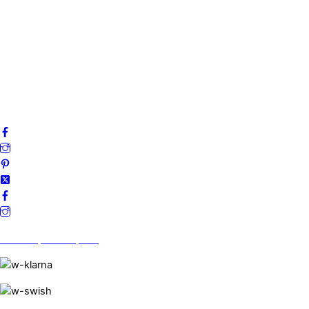
Om oss
Mitt konto
Integritetspolicy
Villkor
Cookies
Frågor & svar
Följ oss gärna på sociala medier!
Vi finns på Trustpilot!