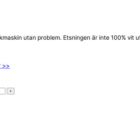
iskmaskin utan problem. Etsningen är inte 100% vit 
r >>
+