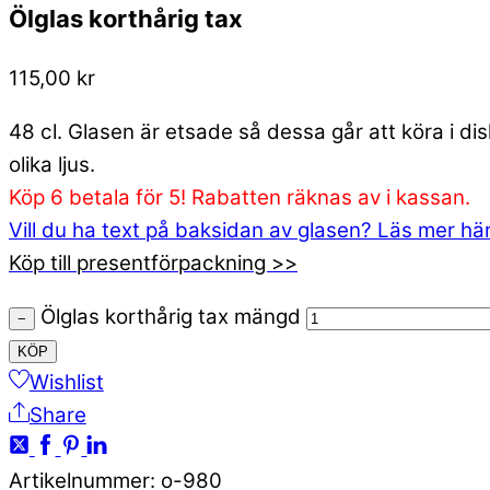
Ölglas korthårig tax
115,00
kr
48 cl. Glasen är etsade så dessa går att köra i d
olika ljus.
Köp 6 betala för 5! Rabatten räknas av i kassan.
Vill du ha text på baksidan av glasen? Läs mer hä
Köp till presentförpackning >>
Ölglas korthårig tax mängd
−
KÖP
Wishlist
Share
Artikelnummer
:
o-980