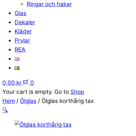
Ringar och hakar
Glas
Dekaler
Kläder
Prylar
REA
0,00
kr
0
Your cart is empty. Go to
Shop
Hem
/
Ölglas
/ Ölglas korthårig tax
🔍