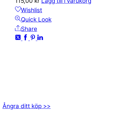
115,00
kr
Lägg till i varukorg
Wishlist
Quick Look
Share
KONTAKTA OSS
kundservice@emoticon.nu
EMOTICON AB
Axamo Skogsväg 28B
555 94 Jönköping
Ångra ditt köp >>
INFORMATION
Om oss