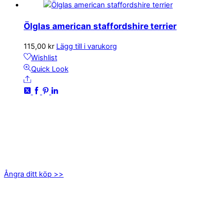
Ölglas american staffordshire terrier
115,00
kr
Lägg till i varukorg
Wishlist
Quick Look
Share
KONTAKTA OSS
kundservice@emoticon.nu
EMOTICON AB
Axamo Skogsväg 28B
555 94 Jönköping
Ångra ditt köp >>
INFORMATION
Om oss
Mitt konto