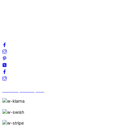
Integritetspolicy
Villkor
Cookies
Frågor & svar
Följ oss gärna på sociala medier!
Vi finns på Trustpilot!