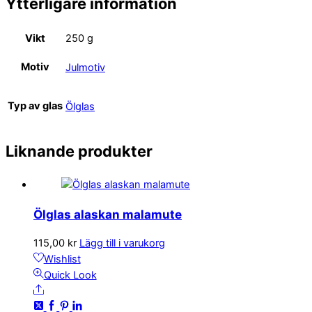
Ytterligare information
Vikt
250 g
Motiv
Julmotiv
Typ av glas
Ölglas
Liknande produkter
Ölglas alaskan malamute
115,00
kr
Lägg till i varukorg
Wishlist
Quick Look
Share