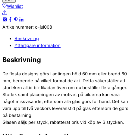
-
Wishlist
Share
holly
jolly
mängd
Artikelnummer
:
o-jul008
Beskrivning
Ytterligare information
Beskrivning
De flesta designs görs i antingen höjd 60 mm eller bredd 60
mm, beroende på vilket format de är i. Detta säkerställer att
storleken alltid blir likadan även om du beställer flera gånger.
Storlek samt placeringen av motivet på bilderna kan vara
något missvisande, eftersom alla glas görs för hand. Det kan
vara upp till två veckors leveranstid på glas eftersom de görs
på beställning.
Glasen säljs per styck, rabatterat pris vid köp av 6 stycken.