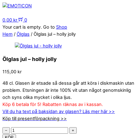
Skip
to
Menu
content
0,00
kr
0
Your cart is empty. Go to
Shop
Hem
/
Ölglas
/ Ölglas jul – holly jolly
Ölglas jul – holly jolly
115,00
kr
48 cl. Glasen är etsade så dessa går att köra i diskmaskin utan
problem. Etsningen är inte 100% vit utan något genomskinlig
och syns olika mycket i olika ljus.
Köp 6 betala för 5! Rabatten räknas av i kassan.
Vill du ha text på baksidan av glasen? Läs mer här >>
Köp till presentförpackning >>
Ölglas
−
+
jul
KÖP