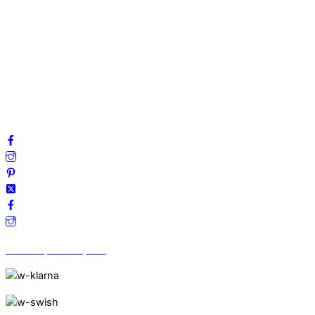
Om oss
Mitt konto
Integritetspolicy
Villkor
Cookies
Frågor & svar
Följ oss gärna på sociala medier!
Vi finns på Trustpilot!