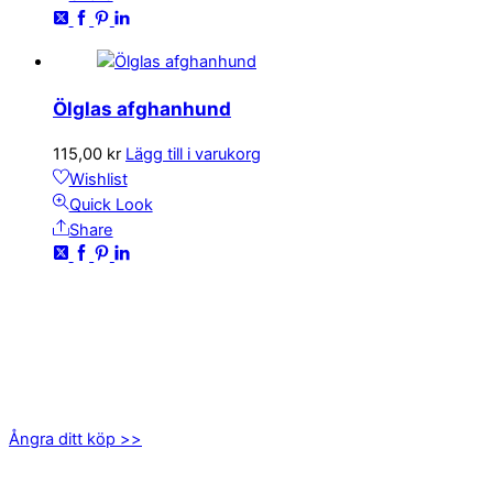
Ölglas afghanhund
115,00
kr
Lägg till i varukorg
Wishlist
Quick Look
Share
KONTAKTA OSS
kundservice@emoticon.nu
EMOTICON AB
Axamo Skogsväg 28B
555 94 Jönköping
Ångra ditt köp >>
INFORMATION