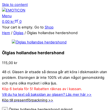
Skip to content
Menu
0,00
kr
0
Your cart is empty. Go to
Shop
Hem
/
Ölglas
/ Ölglas hollandse herdershond
Ölglas hollandse herdershond
115,00
kr
48 cl. Glasen är etsade så dessa går att köra i diskmaskin utan
problem. Etsningen är inte 100% vit utan något genomskinlig
och syns olika mycket i olika ljus.
Köp 6 betala för 5! Rabatten räknas av i kassan.
Vill du ha text på baksidan av glasen? Läs mer här >>
Köp till presentförpackning >>
Ölglas hollandse herdershond mängd
−