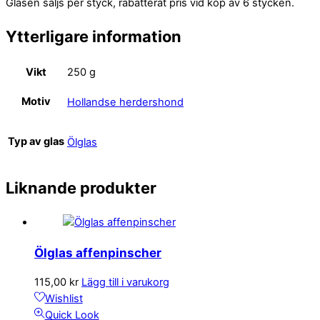
Glasen säljs per styck, rabatterat pris vid köp av 6 stycken.
Ytterligare information
Vikt
250 g
Motiv
Hollandse herdershond
Typ av glas
Ölglas
Liknande produkter
Ölglas affenpinscher
115,00
kr
Lägg till i varukorg
Wishlist
Quick Look