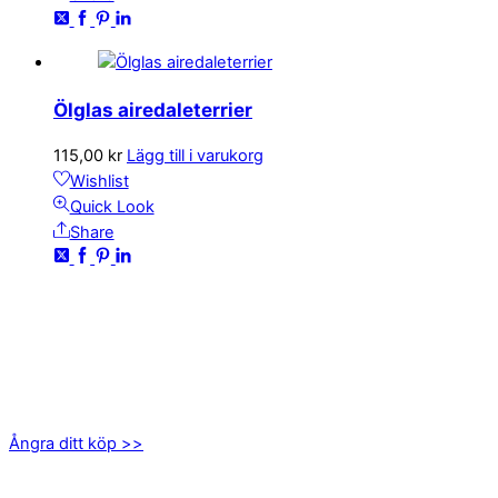
Ölglas airedaleterrier
115,00
kr
Lägg till i varukorg
Wishlist
Quick Look
Share
KONTAKTA OSS
kundservice@emoticon.nu
EMOTICON AB
Axamo Skogsväg 28B
555 94 Jönköping
Ångra ditt köp >>
INFORMATION