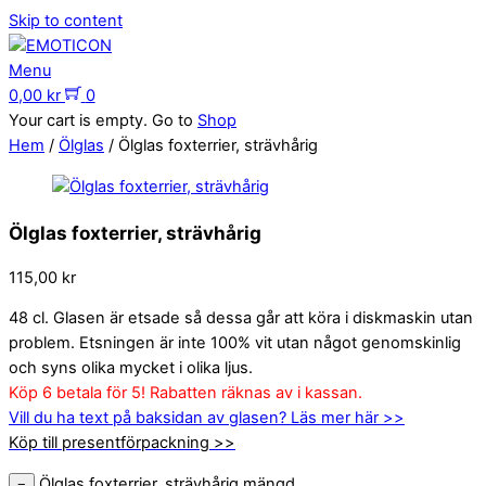
Skip to content
Menu
0,00
kr
0
Your cart is empty. Go to
Shop
Hem
/
Ölglas
/ Ölglas foxterrier, strävhårig
Ölglas foxterrier, strävhårig
115,00
kr
48 cl. Glasen är etsade så dessa går att köra i diskmaskin utan
problem. Etsningen är inte 100% vit utan något genomskinlig
och syns olika mycket i olika ljus.
Köp 6 betala för 5! Rabatten räknas av i kassan.
Vill du ha text på baksidan av glasen? Läs mer här >>
Köp till presentförpackning >>
Ölglas foxterrier, strävhårig mängd
−