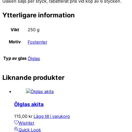
Glasen säljs per styck, rabatterat pris vid köp av 6 stycken.
Ytterligare information
Vikt
250 g
Motiv
Foxterrier
Typ av glas
Ölglas
Liknande produkter
Ölglas akita
115,00
kr
Lägg till i varukorg
Wishlist
Quick Look