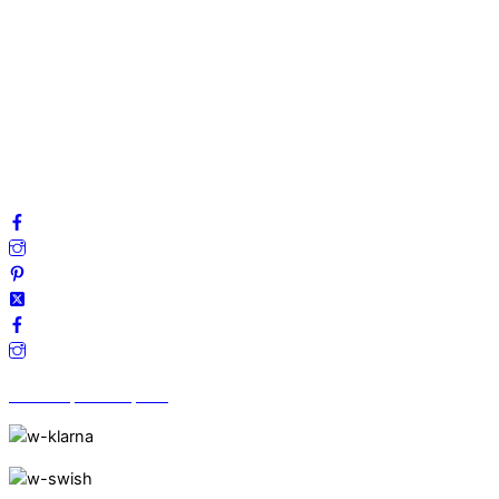
Om oss
Mitt konto
Integritetspolicy
Villkor
Cookies
Frågor & svar
Följ oss gärna på sociala medier!
Vi finns på Trustpilot!