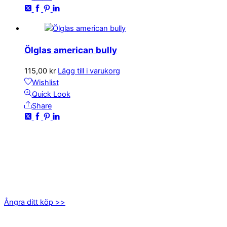
Ölglas american bully
115,00
kr
Lägg till i varukorg
Wishlist
Quick Look
Share
KONTAKTA OSS
kundservice@emoticon.nu
EMOTICON AB
Axamo Skogsväg 28B
555 94 Jönköping
Ångra ditt köp >>
INFORMATION