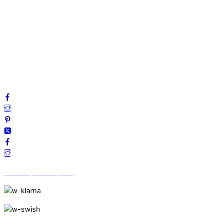
Om oss
Mitt konto
Integritetspolicy
Villkor
Cookies
Frågor & svar
Följ oss gärna på sociala medier!
Vi finns på Trustpilot!