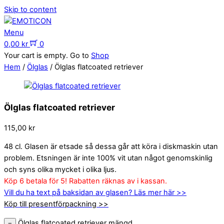
Skip to content
Menu
0,00
kr
0
Your cart is empty. Go to
Shop
Hem
/
Ölglas
/ Ölglas flatcoated retriever
Ölglas flatcoated retriever
115,00
kr
48 cl. Glasen är etsade så dessa går att köra i diskmaskin utan
problem. Etsningen är inte 100% vit utan något genomskinlig
och syns olika mycket i olika ljus.
Köp 6 betala för 5! Rabatten räknas av i kassan.
Vill du ha text på baksidan av glasen? Läs mer här >>
Köp till presentförpackning >>
Ölglas flatcoated retriever mängd
−