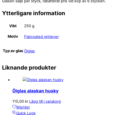
Glasen säljs per styck, rabatterat pris vid köp av 6 stycken.
Ytterligare information
Vikt
250 g
Motiv
Flatcoated retriever
Typ av glas
Ölglas
Liknande produkter
Ölglas alaskan husky
115,00
kr
Lägg till i varukorg
Wishlist
Quick Look