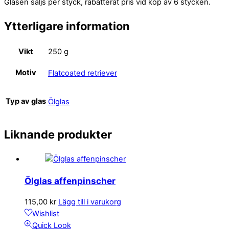
Glasen säljs per styck, rabatterat pris vid köp av 6 stycken.
Ytterligare information
Vikt
250 g
Motiv
Flatcoated retriever
Typ av glas
Ölglas
Liknande produkter
Ölglas affenpinscher
115,00
kr
Lägg till i varukorg
Wishlist
Quick Look