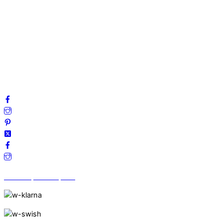
Om oss
Mitt konto
Integritetspolicy
Villkor
Cookies
Frågor & svar
Följ oss gärna på sociala medier!
Vi finns på Trustpilot!