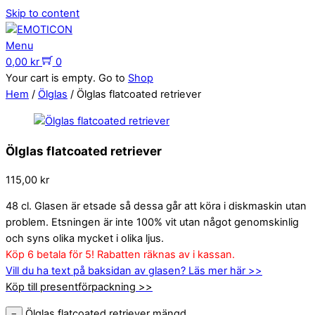
Skip to content
Menu
0,00
kr
0
Your cart is empty. Go to
Shop
Hem
/
Ölglas
/ Ölglas flatcoated retriever
Ölglas flatcoated retriever
115,00
kr
48 cl. Glasen är etsade så dessa går att köra i diskmaskin utan
problem. Etsningen är inte 100% vit utan något genomskinlig
och syns olika mycket i olika ljus.
Köp 6 betala för 5! Rabatten räknas av i kassan.
Vill du ha text på baksidan av glasen? Läs mer här >>
Köp till presentförpackning >>
Ölglas flatcoated retriever mängd
−