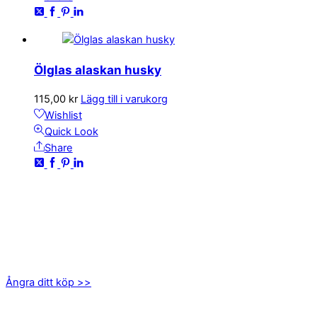
Ölglas alaskan husky
115,00
kr
Lägg till i varukorg
Wishlist
Quick Look
Share
KONTAKTA OSS
kundservice@emoticon.nu
EMOTICON AB
Axamo Skogsväg 28B
555 94 Jönköping
Ångra ditt köp >>
INFORMATION