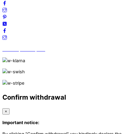
Vi finns på Trustpilot!
Confirm withdrawal
×
Important notice:
By clicking "Confirm withdrawal" you bindingly declare the