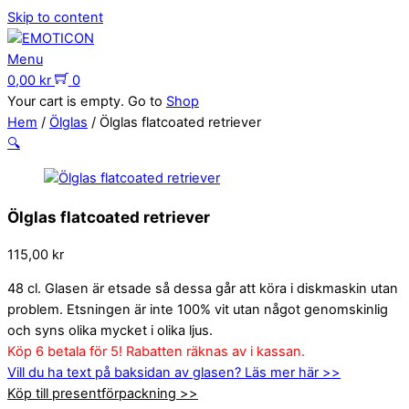
Skip to content
Menu
0,00
kr
0
Your cart is empty. Go to
Shop
Hem
/
Ölglas
/ Ölglas flatcoated retriever
🔍
Ölglas flatcoated retriever
115,00
kr
48 cl. Glasen är etsade så dessa går att köra i diskmaskin utan
problem. Etsningen är inte 100% vit utan något genomskinlig
och syns olika mycket i olika ljus.
Köp 6 betala för 5! Rabatten räknas av i kassan.
Vill du ha text på baksidan av glasen? Läs mer här >>
Köp till presentförpackning >>