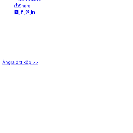
Share
KONTAKTA OSS
kundservice@emoticon.nu
EMOTICON AB
Axamo Skogsväg 28B
555 94 Jönköping
Ångra ditt köp >>
INFORMATION
Om oss
Mitt konto
Integritetspolicy
Villkor
Cookies
Frågor & svar
Följ oss gärna på sociala medier!