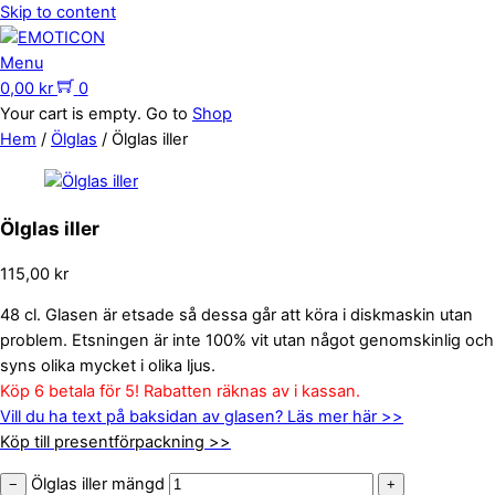
Skip to content
Menu
0,00
kr
0
Your cart is empty. Go to
Shop
Hem
/
Ölglas
/ Ölglas iller
Ölglas iller
115,00
kr
48 cl. Glasen är etsade så dessa går att köra i diskmaskin utan
problem. Etsningen är inte 100% vit utan något genomskinlig och
syns olika mycket i olika ljus.
Köp 6 betala för 5! Rabatten räknas av i kassan.
Vill du ha text på baksidan av glasen? Läs mer här >>
Köp till presentförpackning >>
Ölglas iller mängd
−
+