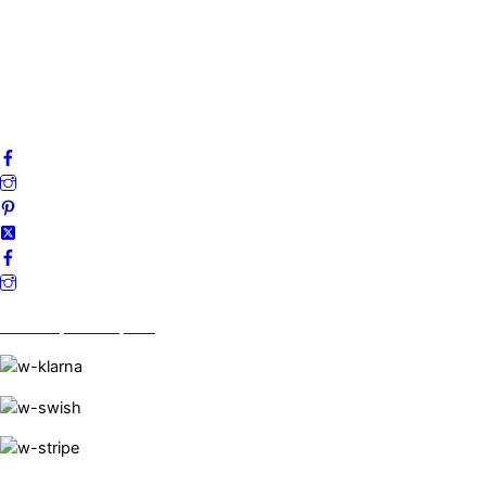
Integritetspolicy
Villkor
Cookies
Frågor & svar
Följ oss gärna på sociala medier!
Vi finns på Trustpilot!