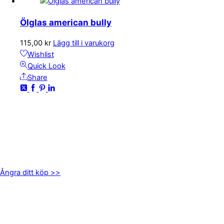
Ölglas american bully
115,00
kr
Lägg till i varukorg
Wishlist
Quick Look
Share
KONTAKTA OSS
kundservice@emoticon.nu
EMOTICON AB
Axamo Skogsväg 28B
555 94 Jönköping
Ångra ditt köp >>
INFORMATION
Om oss
Mitt konto