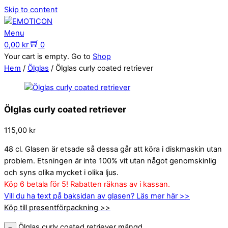
Skip to content
Menu
0,00
kr
0
Your cart is empty. Go to
Shop
Hem
/
Ölglas
/ Ölglas curly coated retriever
Ölglas curly coated retriever
115,00
kr
48 cl. Glasen är etsade så dessa går att köra i diskmaskin utan
problem. Etsningen är inte 100% vit utan något genomskinlig
och syns olika mycket i olika ljus.
Köp 6 betala för 5! Rabatten räknas av i kassan.
Vill du ha text på baksidan av glasen? Läs mer här >>
Köp till presentförpackning >>
Ölglas curly coated retriever mängd
−