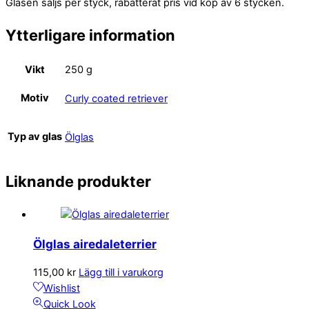
Glasen säljs per styck, rabatterat pris vid köp av 6 stycken.
Ytterligare information
Vikt
250 g
Motiv
Curly coated retriever
Typ av glas
Ölglas
Liknande produkter
Ölglas airedaleterrier
115,00
kr
Lägg till i varukorg
Wishlist
Quick Look