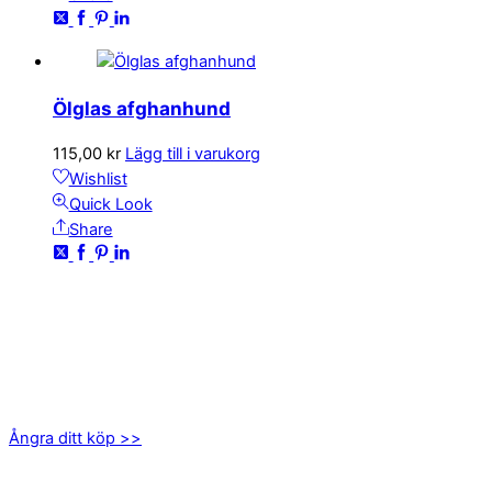
Ölglas afghanhund
115,00
kr
Lägg till i varukorg
Wishlist
Quick Look
Share
KONTAKTA OSS
kundservice@emoticon.nu
EMOTICON AB
Axamo Skogsväg 28B
555 94 Jönköping
Ångra ditt köp >>
INFORMATION