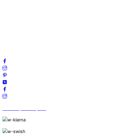
Om oss
Mitt konto
Integritetspolicy
Villkor
Cookies
Frågor & svar
Följ oss gärna på sociala medier!
Vi finns på Trustpilot!