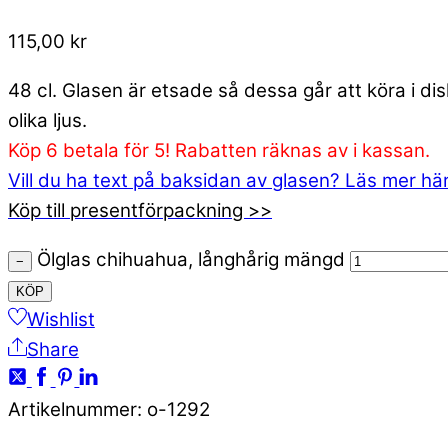
115,00
kr
48 cl. Glasen är etsade så dessa går att köra i d
olika ljus.
Köp 6 betala för 5! Rabatten räknas av i kassan.
Vill du ha text på baksidan av glasen? Läs mer hä
Köp till presentförpackning >>
Ölglas chihuahua, långhårig mängd
−
KÖP
Wishlist
Share
Artikelnummer
:
o-1292