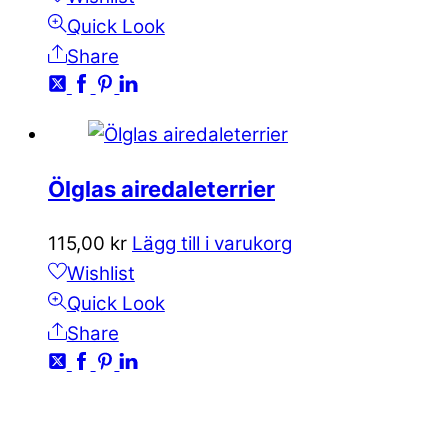
Quick Look
Share
Ölglas airedaleterrier
115,00
kr
Lägg till i varukorg
Wishlist
Quick Look
Share
KONTAKTA OSS
kundservice@emoticon.nu