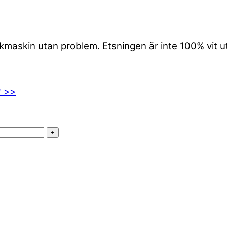
iskmaskin utan problem. Etsningen är inte 100% vit 
r >>
+