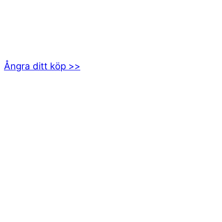
EMOTICON AB
Axamo Skogsväg 28B
555 94 Jönköping
Ångra ditt köp >>
INFORMATION
Om oss
Mitt konto
Integritetspolicy
Villkor
Cookies
Frågor & svar
Följ oss gärna på sociala medier!