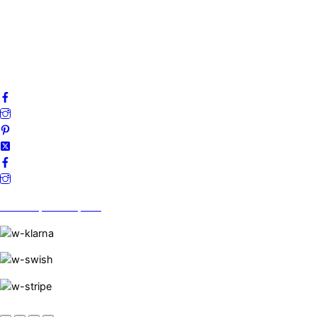
Villkor
Cookies
Frågor & svar
Följ oss gärna på sociala medier!
Vi finns på Trustpilot!