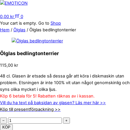
Skip
to
Menu
content
0,00
kr
0
Your cart is empty. Go to
Shop
Hem
/
Ölglas
/ Ölglas bedlingtonterrier
Ölglas bedlingtonterrier
115,00
kr
48 cl. Glasen är etsade så dessa går att köra i diskmaskin utan
problem. Etsningen är inte 100% vit utan något genomskinlig och
syns olika mycket i olika ljus.
Köp 6 betala för 5! Rabatten räknas av i kassan.
Vill du ha text på baksidan av glasen? Läs mer här >>
Köp till presentförpackning >>
Ölglas
−
+
bedlingtonterrier
KÖP