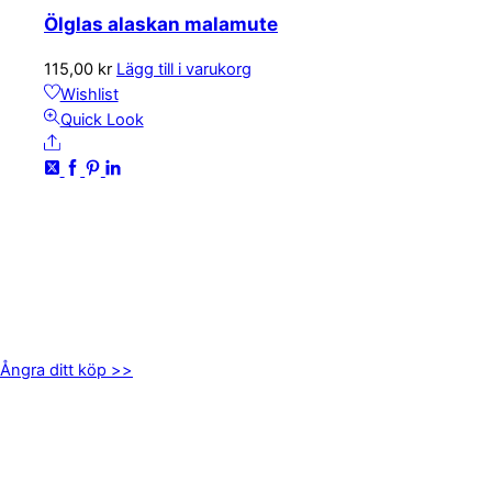
Ölglas alaskan malamute
115,00
kr
Lägg till i varukorg
Wishlist
Quick Look
Share
KONTAKTA OSS
kundservice@emoticon.nu
EMOTICON AB
Axamo Skogsväg 28B
555 94 Jönköping
Ångra ditt köp >>
INFORMATION
Om oss
Mitt konto
Integritetspolicy