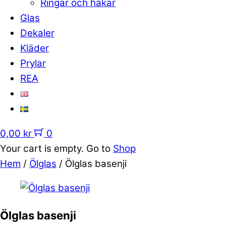
Ringar och hakar
Glas
Dekaler
Kläder
Prylar
REA
0,00
kr
0
Your cart is empty. Go to
Shop
Hem
/
Ölglas
/ Ölglas basenji
Ölglas basenji