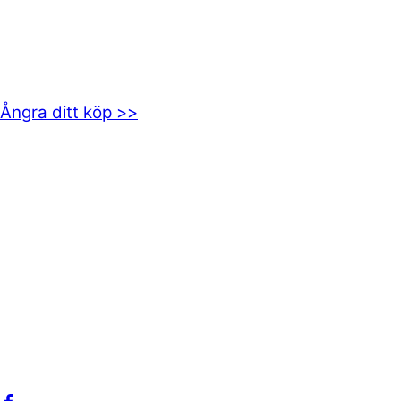
EMOTICON AB
Axamo Skogsväg 28B
555 94 Jönköping
Ångra ditt köp >>
INFORMATION
Om oss
Mitt konto
Integritetspolicy
Villkor
Cookies
Frågor & svar
Följ oss gärna på sociala medier!