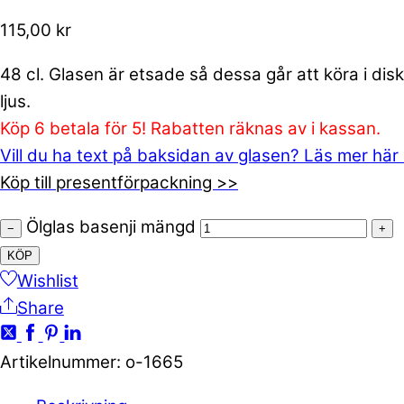
115,00
kr
48 cl. Glasen är etsade så dessa går att köra i dis
ljus.
Köp 6 betala för 5! Rabatten räknas av i kassan.
Vill du ha text på baksidan av glasen? Läs mer här
Köp till presentförpackning >>
Ölglas basenji mängd
−
+
KÖP
Wishlist
Share
Artikelnummer
:
o-1665