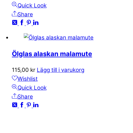
Quick Look
Share
Ölglas alaskan malamute
115,00
kr
Lägg till i varukorg
Wishlist
Quick Look
Share
KONTAKTA OSS
kundservice@emoticon.nu