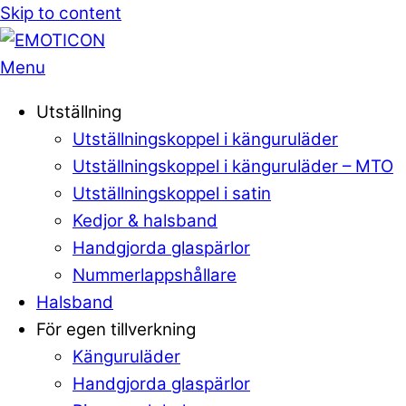
Skip to content
Menu
Utställning
Utställningskoppel i känguruläder
Utställningskoppel i känguruläder – MTO
Utställningskoppel i satin
Kedjor & halsband
Handgjorda glaspärlor
Nummerlappshållare
Halsband
För egen tillverkning
Känguruläder
Handgjorda glaspärlor