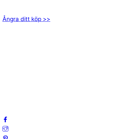
555 94 Jönköping
Ångra ditt köp >>
INFORMATION
Om oss
Mitt konto
Integritetspolicy
Villkor
Cookies
Frågor & svar
Följ oss gärna på sociala medier!