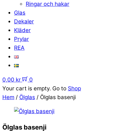
Ringar och hakar
Glas
Dekaler
Kläder
Prylar
REA
0,00
kr
0
Your cart is empty. Go to
Shop
Hem
/
Ölglas
/ Ölglas basenji
Ölglas basenji