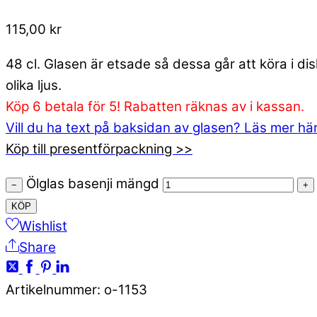
115,00
kr
48 cl. Glasen är etsade så dessa går att köra i d
olika ljus.
Köp 6 betala för 5! Rabatten räknas av i kassan.
Vill du ha text på baksidan av glasen? Läs mer hä
Köp till presentförpackning >>
Ölglas basenji mängd
−
+
KÖP
Wishlist
Share
Artikelnummer
:
o-1153