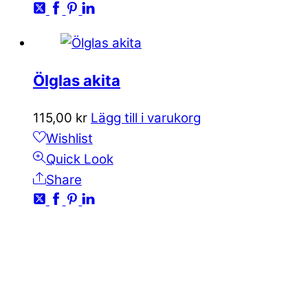
Ölglas akita
115,00
kr
Lägg till i varukorg
Wishlist
Quick Look
Share
KONTAKTA OSS
kundservice@emoticon.nu
EMOTICON AB
Axamo Skogsväg 28B