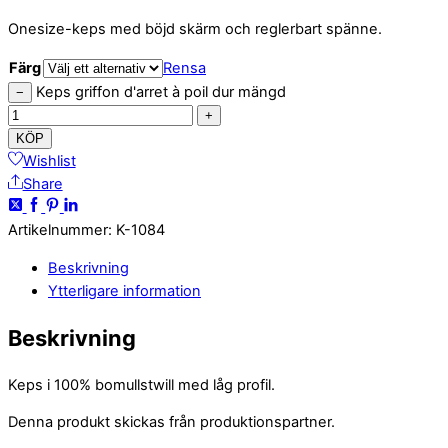
Onesize-keps med böjd skärm och reglerbart spänne.
Färg
Rensa
Keps griffon d'arret à poil dur mängd
−
+
KÖP
Wishlist
Share
Artikelnummer
:
K-1084
Beskrivning
Ytterligare information
Beskrivning
Keps i 100% bomullstwill med låg profil.
Denna produkt skickas från produktionspartner.