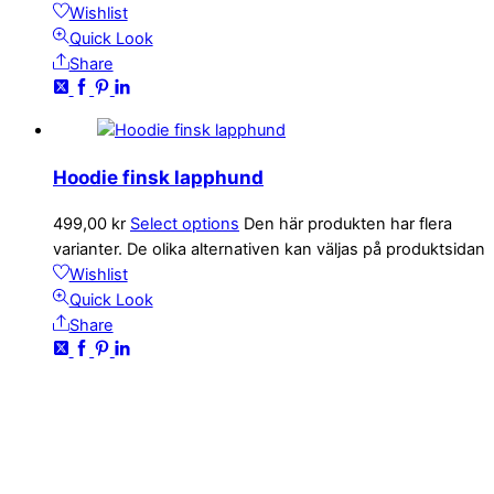
Wishlist
Quick Look
Share
Hoodie finsk lapphund
499,00
kr
Select options
Den här produkten har flera
varianter. De olika alternativen kan väljas på produktsidan
Wishlist
Quick Look
Share
KONTAKTA OSS
kundservice@emoticon.nu
EMOTICON AB
Axamo Skogsväg 28B
555 94 Jönköping