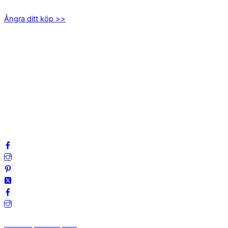
Ångra ditt köp >>
INFORMATION
Om oss
Mitt konto
Integritetspolicy
Villkor
Cookies
Frågor & svar
Följ oss gärna på sociala medier!
Vi finns på Trustpilot!