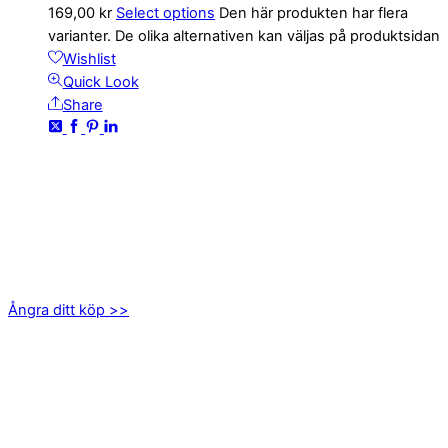
169,00
kr
Select options
Den här produkten har flera
varianter. De olika alternativen kan väljas på produktsidan
Wishlist
Quick Look
Share
KONTAKTA OSS
kundservice@emoticon.nu
EMOTICON AB
Axamo Skogsväg 28B
555 94 Jönköping
Ångra ditt köp >>
INFORMATION
Om oss
Mitt konto
Integritetspolicy
Villkor