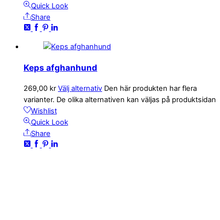
Quick Look
Share
Keps afghanhund
269,00
kr
Välj alternativ
Den här produkten har flera
varianter. De olika alternativen kan väljas på produktsidan
Wishlist
Quick Look
Share
KONTAKTA OSS
kundservice@emoticon.nu
EMOTICON AB
Axamo Skogsväg 28B
555 94 Jönköping