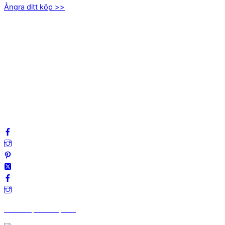
Ångra ditt köp >>
INFORMATION
Om oss
Mitt konto
Integritetspolicy
Villkor
Cookies
Frågor & svar
Följ oss gärna på sociala medier!
Vi finns på Trustpilot!