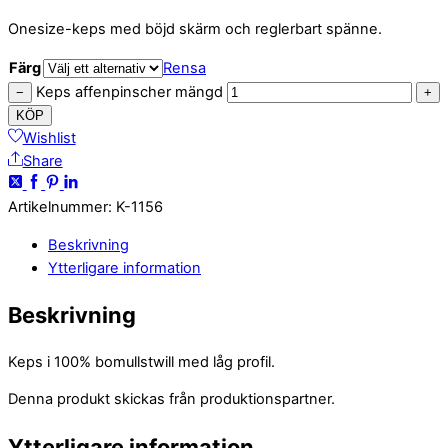
Onesize-keps med böjd skärm och reglerbart spänne.
Färg
Rensa
Keps affenpinscher mängd
−
+
KÖP
Wishlist
Share
Artikelnummer
:
K-1156
Beskrivning
Ytterligare information
Beskrivning
Keps i 100% bomullstwill med låg profil.
Denna produkt skickas från produktionspartner.
Ytterligare information