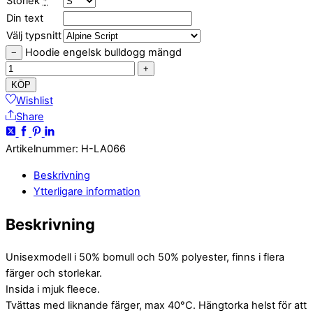
Storlek
*
Din text
Välj typsnitt
Hoodie engelsk bulldogg mängd
−
+
KÖP
Wishlist
Share
Artikelnummer
:
H-LA066
Beskrivning
Ytterligare information
Beskrivning
Unisexmodell i 50% bomull och 50% polyester, finns i flera
färger och storlekar.
Insida i mjuk fleece.
Tvättas med liknande färger, max 40°C. Hängtorka helst för att