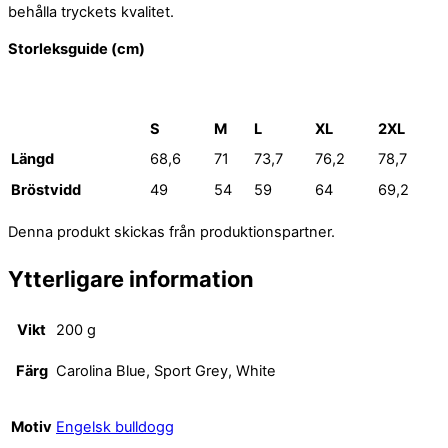
behålla tryckets kvalitet.
Storleksguide (cm)
S
M
L
XL
2XL
Längd
68,6
71
73,7
76,2
78,7
Bröstvidd
49
54
59
64
69,2
Denna produkt skickas från produktionspartner.
Ytterligare information
Vikt
200 g
Färg
Carolina Blue, Sport Grey, White
Motiv
Engelsk bulldogg