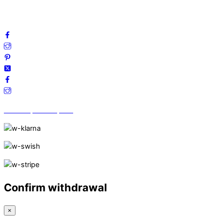
Följ oss gärna på sociala medier!
Vi finns på Trustpilot!
Confirm withdrawal
×