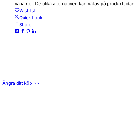
varianter. De olika alternativen kan väljas på produktsidan
Wishlist
Quick Look
Share
KONTAKTA OSS
kundservice@emoticon.nu
EMOTICON AB
Axamo Skogsväg 28B
555 94 Jönköping
Ångra ditt köp >>
INFORMATION
Om oss
Mitt konto
Integritetspolicy
Villkor
Cookies
Frågor & svar