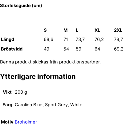
Storleksguide (cm)
S
M
L
XL
2XL
Längd
68,6
71
73,7
76,2
78,7
Bröstvidd
49
54
59
64
69,2
Denna produkt skickas från produktionspartner.
Ytterligare information
Vikt
200 g
Färg
Carolina Blue, Sport Grey, White
Motiv
Broholmer