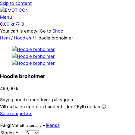
Skip to content
Menu
0,00
kr
0
Your cart is empty. Go to
Shop
Hem
/
Hoodies
/ Hoodie broholmer
Hoodie broholmer
499,00
kr
Snygg hoodie med tryck på ryggen.
Vill du ha en egen text under bilden? Fyll i nedan 🙂
Se exempel >>
Färg
Rensa
Storlek
*