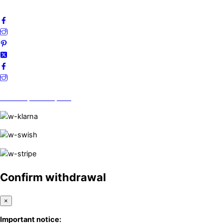
Följ oss gärna på sociala medier!
Vi finns på Trustpilot!
Confirm withdrawal
×
Important notice: