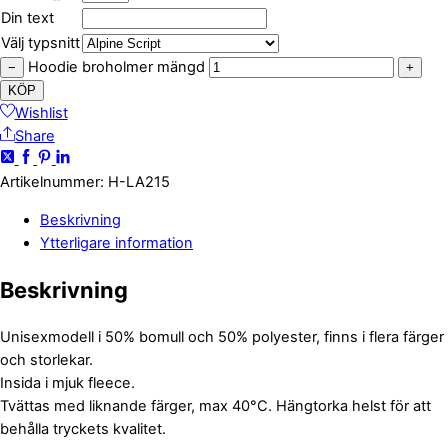
Din text
Välj typsnitt
Hoodie broholmer mängd
−
+
KÖP
Wishlist
Share
Artikelnummer
:
H-LA215
Beskrivning
Ytterligare information
Beskrivning
Unisexmodell i 50% bomull och 50% polyester, finns i flera färger
och storlekar.
Insida i mjuk fleece.
Tvättas med liknande färger, max 40°C. Hängtorka helst för att
behålla tryckets kvalitet.