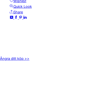
Wishlist
Quick Look
Share
KONTAKTA OSS
kundservice@emoticon.nu
EMOTICON AB
Axamo Skogsväg 28B
555 94 Jönköping
Ångra ditt köp >>
INFORMATION
Om oss
Mitt konto
Integritetspolicy
Villkor
Cookies
Frågor & svar