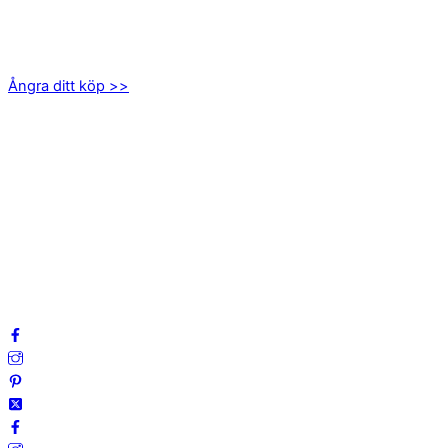
EMOTICON AB
Axamo Skogsväg 28B
555 94 Jönköping
Ångra ditt köp >>
INFORMATION
Om oss
Mitt konto
Integritetspolicy
Villkor
Cookies
Frågor & svar
Följ oss gärna på sociala medier!