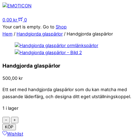
Skip
to
Menu
content
0,00
kr
0
Your cart is empty. Go to
Shop
Hem
/
Handgjorda glaspärlor
/ Handgjorda glaspärlor
Handgjorda glaspärlor
500,00
kr
Ett set med handgjorda glaspärlor som du kan matcha med
passande läderfärg, och designa ditt eget utställningskoppel.
1 i lager
Handgjorda
−
+
glaspärlor
KÖP
mängd
Wishlist