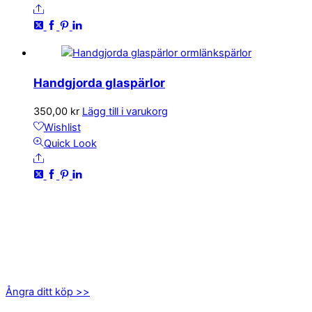
Share
Handgjorda glaspärlor
350,00
kr
Lägg till i varukorg
Wishlist
Quick Look
Share
KONTAKTA OSS
kundservice@emoticon.nu
EMOTICON AB
Axamo Skogsväg 28B
555 94 Jönköping
Ångra ditt köp >>