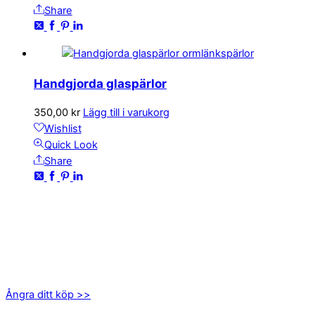
Share
Handgjorda glaspärlor
350,00
kr
Lägg till i varukorg
Wishlist
Quick Look
Share
KONTAKTA OSS
kundservice@emoticon.nu
EMOTICON AB
Axamo Skogsväg 28B
555 94 Jönköping
Ångra ditt köp >>