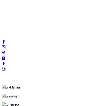
Mitt konto
Integritetspolicy
Villkor
Cookies
Frågor & svar
Följ oss gärna på sociala medier!
Vi finns på Trustpilot!