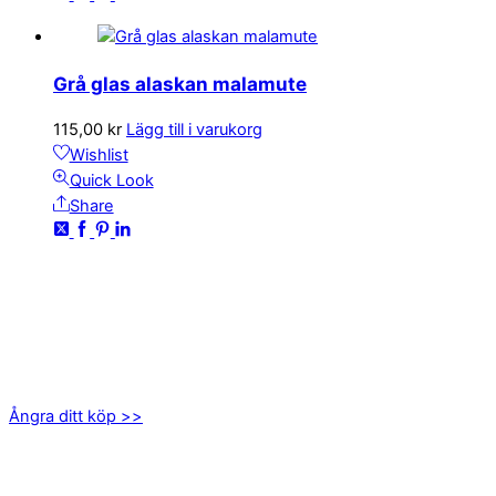
Grå glas alaskan malamute
115,00
kr
Lägg till i varukorg
Wishlist
Quick Look
Share
KONTAKTA OSS
kundservice@emoticon.nu
EMOTICON AB
Axamo Skogsväg 28B
555 94 Jönköping
Ångra ditt köp >>
INFORMATION
Om oss