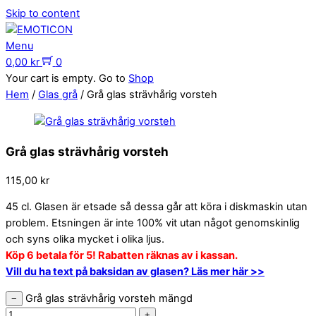
Skip to content
Menu
0,00
kr
0
Your cart is empty. Go to
Shop
Hem
/
Glas grå
/ Grå glas strävhårig vorsteh
Grå glas strävhårig vorsteh
115,00
kr
45 cl. Glasen är etsade så dessa går att köra i diskmaskin utan
problem. Etsningen är inte 100% vit utan något genomskinlig
och syns olika mycket i olika ljus.
Köp 6 betala för 5! Rabatten räknas av i kassan.
Vill du ha text på baksidan av glasen? Läs mer här >>
Grå glas strävhårig vorsteh mängd
−
+