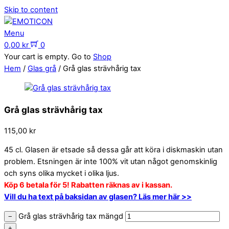
Skip to content
Menu
0,00
kr
0
Your cart is empty. Go to
Shop
Hem
/
Glas grå
/ Grå glas strävhårig tax
Grå glas strävhårig tax
115,00
kr
45 cl. Glasen är etsade så dessa går att köra i diskmaskin utan
problem. Etsningen är inte 100% vit utan något genomskinlig
och syns olika mycket i olika ljus.
Köp 6 betala för 5! Rabatten räknas av i kassan.
Vill du ha text på baksidan av glasen? Läs mer här >>
Grå glas strävhårig tax mängd
−
+