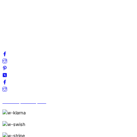
Mitt konto
Integritetspolicy
Villkor
Cookies
Frågor & svar
Följ oss gärna på sociala medier!
Vi finns på Trustpilot!