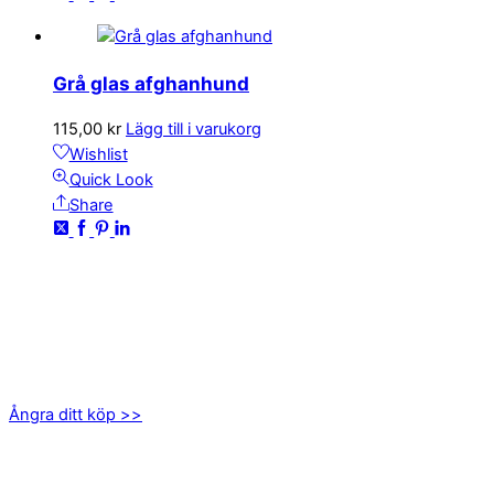
Grå glas afghanhund
115,00
kr
Lägg till i varukorg
Wishlist
Quick Look
Share
KONTAKTA OSS
kundservice@emoticon.nu
EMOTICON AB
Axamo Skogsväg 28B
555 94 Jönköping
Ångra ditt köp >>
INFORMATION
Om oss