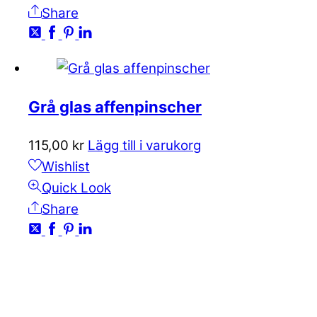
Share
Grå glas affenpinscher
115,00
kr
Lägg till i varukorg
Wishlist
Quick Look
Share
KONTAKTA OSS
kundservice@emoticon.nu
EMOTICON AB