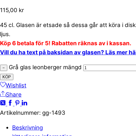
115,00
kr
45 cl. Glasen är etsade så dessa går att köra i dis
ljus.
Köp 6 betala för 5! Rabatten räknas av i kassan.
Vill du ha text på baksidan av glasen? Läs mer h
Grå glas leonberger mängd
−
KÖP
Wishlist
Share
Artikelnummer
:
gg-1493
Beskrivning