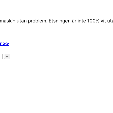
kmaskin utan problem. Etsningen är inte 100% vit ut
är >>
+