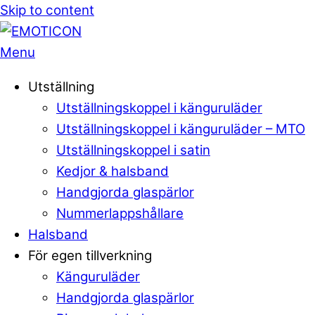
Skip to content
Menu
Utställning
Utställningskoppel i känguruläder
Utställningskoppel i känguruläder – MTO
Utställningskoppel i satin
Kedjor & halsband
Handgjorda glaspärlor
Nummerlappshållare
Halsband
För egen tillverkning
Känguruläder
Handgjorda glaspärlor