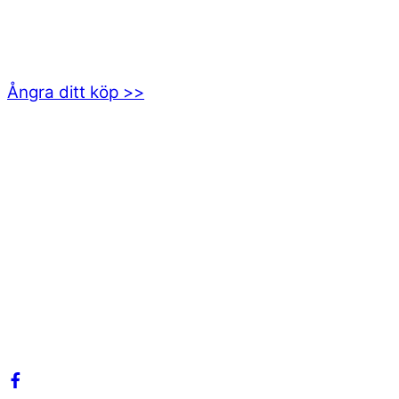
Axamo Skogsväg 28B
555 94 Jönköping
Ångra ditt köp >>
INFORMATION
Om oss
Mitt konto
Integritetspolicy
Villkor
Cookies
Frågor & svar
Följ oss gärna på sociala medier!