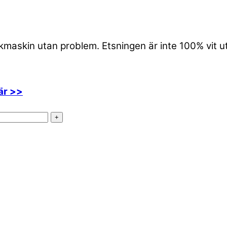
iskmaskin utan problem. Etsningen är inte 100% vit 
är >>
+