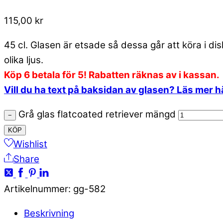
115,00
kr
45 cl. Glasen är etsade så dessa går att köra i d
olika ljus.
Köp 6 betala för 5! Rabatten räknas av i kassan.
Vill du ha text på baksidan av glasen? Läs mer h
Grå glas flatcoated retriever mängd
−
KÖP
Wishlist
Share
Artikelnummer
:
gg-582
Beskrivning