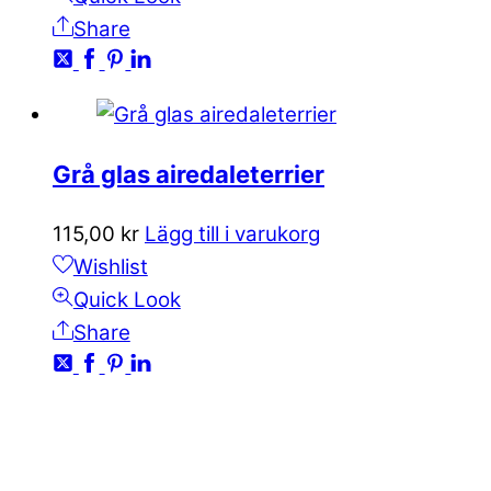
Share
Grå glas airedaleterrier
115,00
kr
Lägg till i varukorg
Wishlist
Quick Look
Share
KONTAKTA OSS
kundservice@emoticon.nu
EMOTICON AB