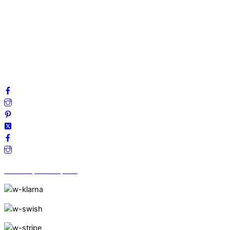
Mitt konto
Integritetspolicy
Villkor
Cookies
Frågor & svar
Följ oss gärna på sociala medier!
Vi finns på Trustpilot!