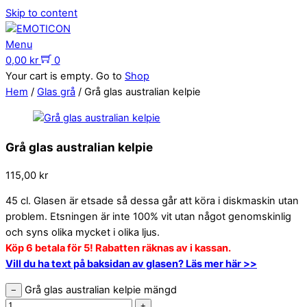
Skip to content
Menu
0,00
kr
0
Your cart is empty. Go to
Shop
Hem
/
Glas grå
/ Grå glas australian kelpie
Grå glas australian kelpie
115,00
kr
45 cl. Glasen är etsade så dessa går att köra i diskmaskin utan
problem. Etsningen är inte 100% vit utan något genomskinlig
och syns olika mycket i olika ljus.
Köp 6 betala för 5! Rabatten räknas av i kassan.
Vill du ha text på baksidan av glasen? Läs mer här >>
Grå glas australian kelpie mängd
−
+