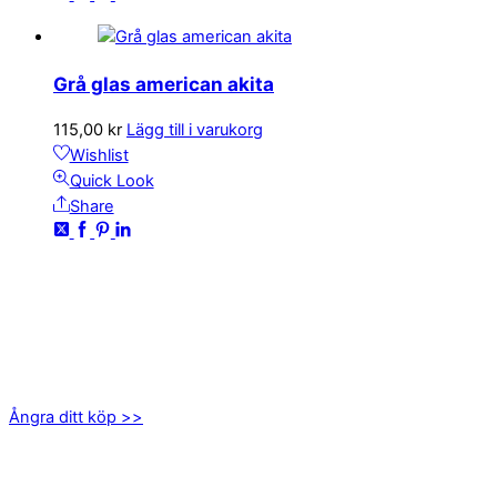
Grå glas american akita
115,00
kr
Lägg till i varukorg
Wishlist
Quick Look
Share
KONTAKTA OSS
kundservice@emoticon.nu
EMOTICON AB
Axamo Skogsväg 28B
555 94 Jönköping
Ångra ditt köp >>
INFORMATION
Om oss