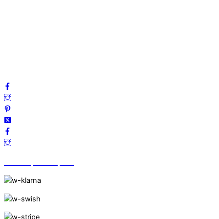
Mitt konto
Integritetspolicy
Villkor
Cookies
Frågor & svar
Följ oss gärna på sociala medier!
Vi finns på Trustpilot!