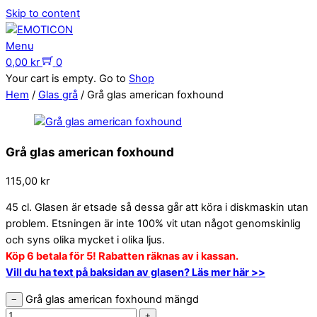
Skip to content
Menu
0,00
kr
0
Your cart is empty. Go to
Shop
Hem
/
Glas grå
/ Grå glas american foxhound
Grå glas american foxhound
115,00
kr
45 cl. Glasen är etsade så dessa går att köra i diskmaskin utan
problem. Etsningen är inte 100% vit utan något genomskinlig
och syns olika mycket i olika ljus.
Köp 6 betala för 5! Rabatten räknas av i kassan.
Vill du ha text på baksidan av glasen? Läs mer här >>
Grå glas american foxhound mängd
−
+