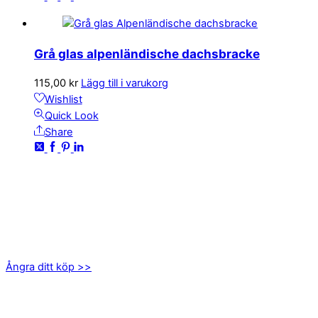
Grå glas alpenländische dachsbracke
115,00
kr
Lägg till i varukorg
Wishlist
Quick Look
Share
KONTAKTA OSS
kundservice@emoticon.nu
EMOTICON AB
Axamo Skogsväg 28B
555 94 Jönköping
Ångra ditt köp >>
INFORMATION
Om oss