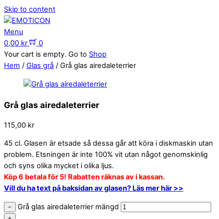
Skip to content
Menu
0,00
kr
0
Your cart is empty. Go to
Shop
Hem
/
Glas grå
/ Grå glas airedaleterrier
Grå glas airedaleterrier
115,00
kr
45 cl. Glasen är etsade så dessa går att köra i diskmaskin utan
problem. Etsningen är inte 100% vit utan något genomskinlig
och syns olika mycket i olika ljus.
Köp 6 betala för 5! Rabatten räknas av i kassan.
Vill du ha text på baksidan av glasen? Läs mer här >>
Grå glas airedaleterrier mängd
−
+