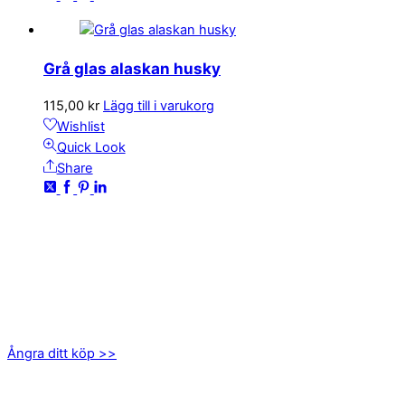
Grå glas alaskan husky
115,00
kr
Lägg till i varukorg
Wishlist
Quick Look
Share
KONTAKTA OSS
kundservice@emoticon.nu
EMOTICON AB
Axamo Skogsväg 28B
555 94 Jönköping
Ångra ditt köp >>
INFORMATION