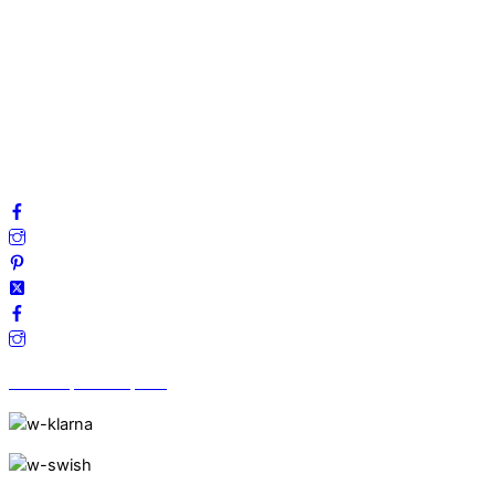
Om oss
Mitt konto
Integritetspolicy
Villkor
Cookies
Frågor & svar
Följ oss gärna på sociala medier!
Vi finns på Trustpilot!