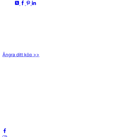
KONTAKTA OSS
kundservice@emoticon.nu
EMOTICON AB
Axamo Skogsväg 28B
555 94 Jönköping
Ångra ditt köp >>
INFORMATION
Om oss
Mitt konto
Integritetspolicy
Villkor
Cookies
Frågor & svar
Följ oss gärna på sociala medier!