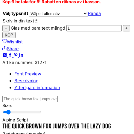
Köp 6 betala för 5! Rabatten räknas av i kassan.
Välj typsnitt
Rensa
Skriv in din text
*
Glas med bara text mängd
−
+
KÖP
Wishlist
Share
Artikelnummer
:
31271
Font Preview
Beskrivning
Ytterligare information
Size:
Alpine Script
Badaboom (versaler)